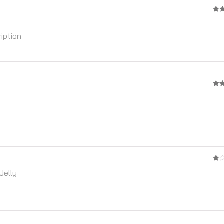
3
จ
5
iption
4
จา
1
Jelly
จาก
5