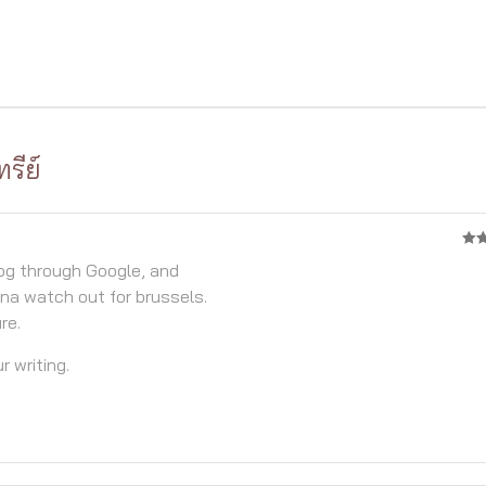
ทรีย์
3
จ
log through Google, and
5
onna watch out for brussels.
re.
r writing.