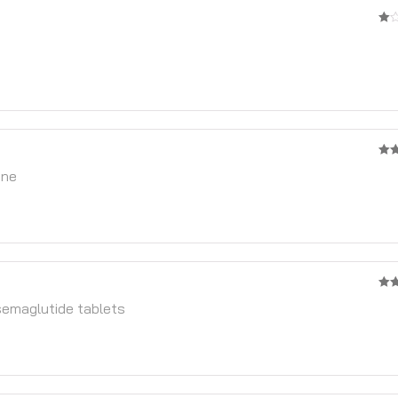
1
จาก
5
2
one
จาก
5
3
จ
semaglutide tablets
5