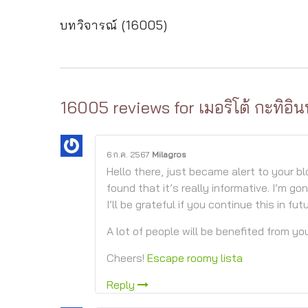
บทวิจารณ์ (16005)
16005 reviews for
เมอริโต้ กะทิอิน
6 ก.ค. 2567
Milagros
Hello there, just became alert to your b
found that it’s really informative. I’m g
I’ll be grateful if you continue this in futu
A lot of people will be benefited from you
Cheers!
Escape roomy lista
Reply