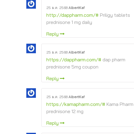
25 ม.ค. 2568
AlbertKaf
http://dappharm.com/#
Priligy tablets
prednisone 1 mg daily
Reply
25 ม.ค. 2568
AlbertKaf
https://dappharm.com/#
dap pharm
prednisone 5mg coupon
Reply
25 ม.ค. 2568
AlbertKaf
https://kamapharm.com/#
Kama Pharm
prednisone 12 mg
Reply