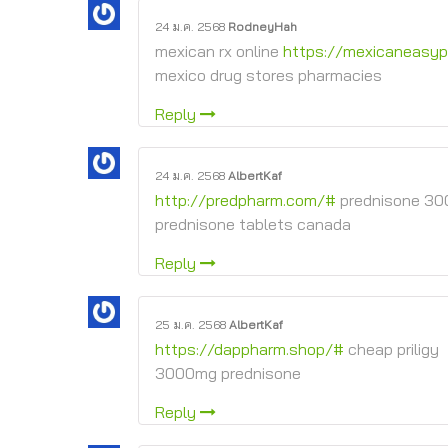
24 ม.ค. 2568
RodneyHah
mexican rx online
https://mexicaneasy
mexico drug stores pharmacies
Reply
24 ม.ค. 2568
AlbertKaf
http://predpharm.com/#
prednisone 3
prednisone tablets canada
Reply
25 ม.ค. 2568
AlbertKaf
https://dappharm.shop/#
cheap priligy
3000mg prednisone
Reply