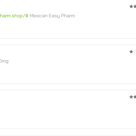
3
จ
pharm.shop/#
Mexican Easy Pharm
5
1
00mg
จาก
5
4
จา