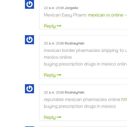
22 ม.ค. 2568
Jorgelic
Mexican Easy Pharm:
mexican rx online
–
Reply
23 ม.ค. 2568
RodneyHah
mexican border pharmacies shipping to
mexico online
buying prescription drugs in mexico onli
Reply
23 ม.ค. 2568
RodneyHah
reputable mexican pharmacies online
ht
buying prescription drugs in mexico
Reply