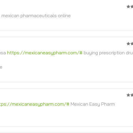
2
 mexican pharmaceuticals online
จาก
5
4
จา
 usa
https://mexicaneasypharm.com/#
buying prescription dru
ne
4
จา
tps://mexicaneasypharm.com/#
Mexican Easy Pharm