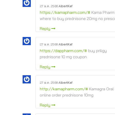
27 ม.ค. 2568
AlbertKaf
https://kamapharm.com/#
Kama Pharm
where to buy prednisone 20mg no prescr
Reply
27 ม.ค. 2568
AlbertKaf
https://dappharm.com/#
buy priligy
prednisone 10 mg coupon
Reply
27 ม.ค. 2568
AlbertKaf
http://kamapharm.com/#
Kamagra Oral 
online order prednisone 10mg
Reply