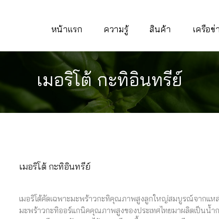
หน้าแรก
ความรู้
สินค้า
เครือข
เมอริโต้ กะทิอินทรีย์
เมอริโต้ กะทิอินทรีย์
เมอริโต้คัดเฉพาะมะพร้าวกะทิคุณภาพสูงลูกใหญ่สมบูรณ์จากแหล
มะพร้าวกะทิออร์แกนิคคุณภาพสูงของประเทศไทยมาผลิตเป็นน้ำก