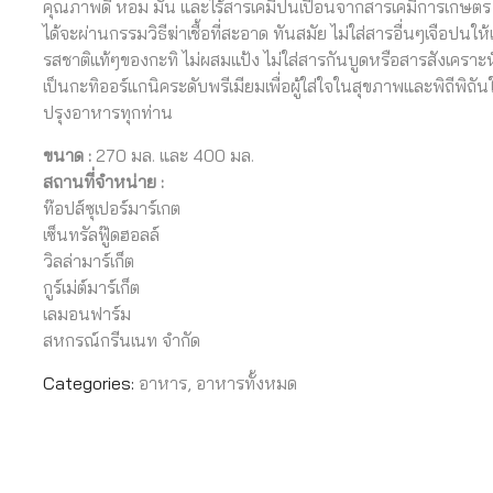
คุณภาพดี หอม มัน และไร้สารเคมีปนเปื้อนจากสารเคมีการเกษตร น
ได้จะผ่านกรรมวิธีฆ่าเชื้อที่สะอาด ทันสมัย ไม่ใส่สารอื่นๆเจือปนให้
รสชาติแท้ๆของกะทิ ไม่ผสมแป้ง ไม่ใส่สารกันบูดหรือสารสังเคราะห์
เป็นกะทิออร์แกนิคระดับพรีเมียมเพื่อผู้ใส่ใจในสุขภาพและพิถีพิถั
ปรุงอาหารทุกท่าน
ขนาด :
270 มล. และ 400 มล.
สถานที่จำหน่าย :
ท๊อปส์ซุเปอร์มาร์เกต
เซ็นทรัลฟู๊ดฮอลล์
วิลล่ามาร์เก็ต
กูร์เม่ต์มาร์เก็ต
เลมอนฟาร์ม
สหกรณ์กรีนเนท จำกัด
Categories:
อาหาร
,
อาหารทั้งหมด