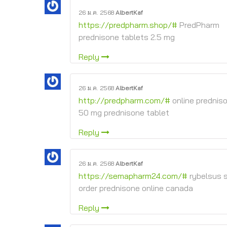
26 ม.ค. 2568
AlbertKaf
https://predpharm.shop/#
PredPharm
prednisone tablets 2.5 mg
Reply
26 ม.ค. 2568
AlbertKaf
http://predpharm.com/#
online prednis
50 mg prednisone tablet
Reply
26 ม.ค. 2568
AlbertKaf
https://semapharm24.com/#
rybelsus 
order prednisone online canada
Reply