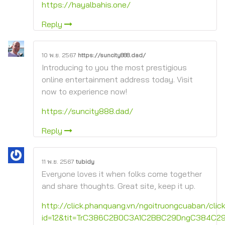
https://hayalbahis.one/
Reply
10 พ.ย. 2567
https://suncity888.dad/
Introducing to you the most prestigious
online entertainment address today. Visit
now to experience now!
https://suncity888.dad/
Reply
11 พ.ย. 2567
tubidy
Everyone loves it when folks come together
and share thoughts. Great site, keep it up.
http://click.phanquang.vn/ngoitruongcuaban/clic
id=12&tit=TrC386C2B0C3A1C2BBC29DngC384C29