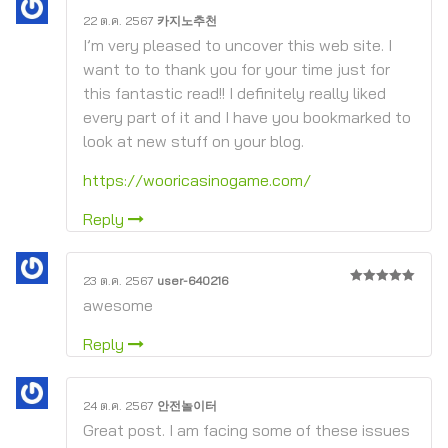
22 ต.ค. 2567
카지노추천
I’m very pleased to uncover this web site. I
want to to thank you for your time just for
this fantastic read!! I definitely really liked
every part of it and I have you bookmarked to
look at new stuff on your blog.
https://wooricasinogame.com/
Reply
23 ต.ค. 2567
user-640216
5
จาก 5
awesome
Reply
24 ต.ค. 2567
안전놀이터
Great post. I am facing some of these issues