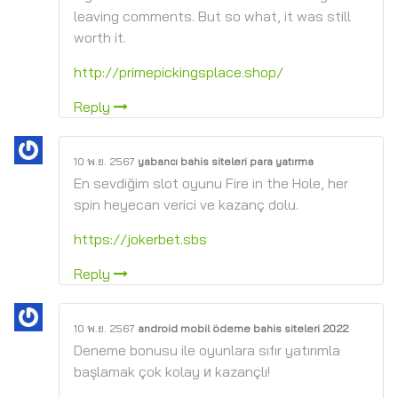
leaving comments. But so what, it was still
worth it.
http://primepickingsplace.shop/
Reply
10 พ.ย. 2567
yabancı bahis siteleri para yatırma
En sevdiğim slot oyunu Fire in the Hole, her
spin heyecan verici ve kazanç dolu.
https://jokerbet.sbs
Reply
10 พ.ย. 2567
android mobil ödeme bahis siteleri 2022
Deneme bonusu ile oyunlara sıfır yatırımla
başlamak çok kolay и kazançlı!