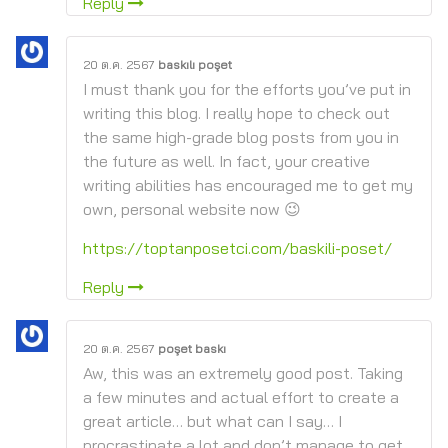
Reply
20 ต.ค. 2567
baskılı poşet
I must thank you for the efforts you’ve put in
writing this blog. I really hope to check out
the same high-grade blog posts from you in
the future as well. In fact, your creative
writing abilities has encouraged me to get my
own, personal website now 😉
https://toptanposetci.com/baskili-poset/
Reply
20 ต.ค. 2567
poşet baskı
Aw, this was an extremely good post. Taking
a few minutes and actual effort to create a
great article… but what can I say… I
procrastinate a lot and don’t manage to get