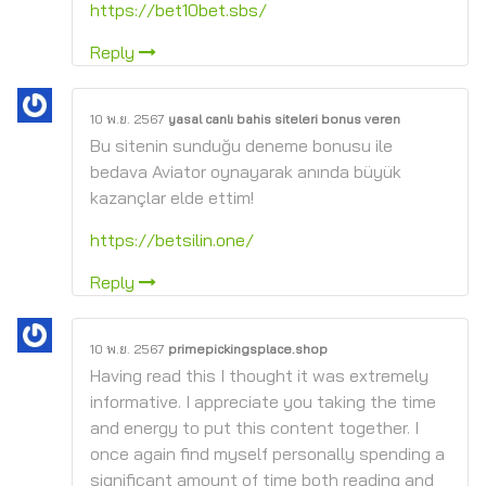
https://bet10bet.sbs/
Reply
10 พ.ย. 2567
yasal canlı bahis siteleri bonus veren
Bu sitenin sunduğu deneme bonusu ile
bedava Aviator oynayarak anında büyük
kazançlar elde ettim!
https://betsilin.one/
Reply
10 พ.ย. 2567
primepickingsplace.shop
Having read this I thought it was extremely
informative. I appreciate you taking the time
and energy to put this content together. I
once again find myself personally spending a
significant amount of time both reading and