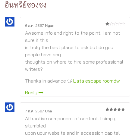
อินทรีย์ซองชง
6 ก.ค. 2567
Ngan
1
Awsome info and right to the point. I am not
จาก
5
sure if this
is truly the best place to ask but do you
people have any
thoughts on where to hire some professional
writers?
Thanks in advance 🙂
Lista escape roomów
Reply
7 ก.ค. 2567
Una
5
จาก 5
Attractive component of content. I simply
stumbled
upon your website and in accession capital