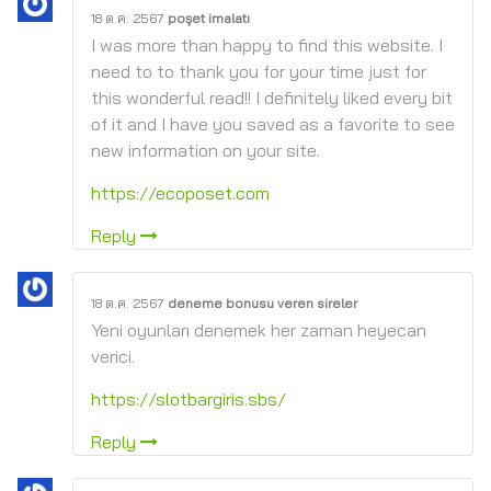
18 ต.ค. 2567
poşet imalatı
I was more than happy to find this website. I
need to to thank you for your time just for
this wonderful read!! I definitely liked every bit
of it and I have you saved as a favorite to see
new information on your site.
https://ecoposet.com
Reply
18 ต.ค. 2567
deneme bonusu veren sireler
Yeni oyunları denemek her zaman heyecan
verici.
https://slotbargiris.sbs/
Reply