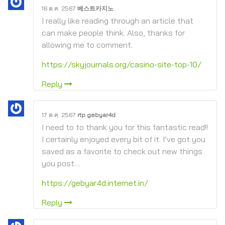
16 ต.ค. 2567
베스트카지노
I really like reading through an article that
can make people think. Also, thanks for
allowing me to comment.
https://skyjournals.org/casino-site-top-10/
Reply
17 ต.ค. 2567
rtp gebyar4d
I need to to thank you for this fantastic read!!
I certainly enjoyed every bit of it. I’ve got you
saved as a favorite to check out new things
you post…
https://gebyar4d.internet.in/
Reply