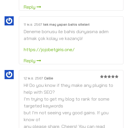
Reply
11 พ.ย. 2567
tek maç yapan bahis siteleri
Deneme bonusu ile bahis dünyasına adım
atmak çok kolay ve kazançlı!
https://jojobetgiris.one/
Reply
12 พ.ย. 2567
Callie
5
จาก 5
Hi! Do you know if they make any plugins to
help with SEO?
I’m trying to get my blog to rank for some
targeted keywords
but I’m not seeing very good gains. If you
know of
any please share. Cheers! You can read