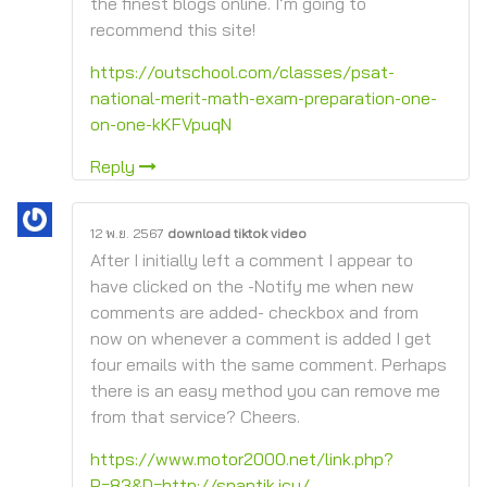
the finest blogs online. I’m going to
recommend this site!
https://outschool.com/classes/psat-
national-merit-math-exam-preparation-one-
on-one-kKFVpuqN
Reply
12 พ.ย. 2567
download tiktok video
After I initially left a comment I appear to
have clicked on the -Notify me when new
comments are added- checkbox and from
now on whenever a comment is added I get
four emails with the same comment. Perhaps
there is an easy method you can remove me
from that service? Cheers.
https://www.motor2000.net/link.php?
P=83&D=http://snaptik.icu/