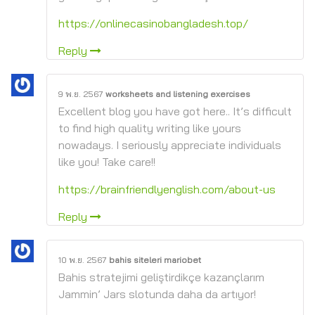
https://onlinecasinobangladesh.top/
Reply
9 พ.ย. 2567
worksheets and listening exercises
Excellent blog you have got here.. It’s difficult
to find high quality writing like yours
nowadays. I seriously appreciate individuals
like you! Take care!!
https://brainfriendlyenglish.com/about-us
Reply
10 พ.ย. 2567
bahis siteleri mariobet
Bahis stratejimi geliştirdikçe kazançlarım
Jammin’ Jars slotunda daha da artıyor!