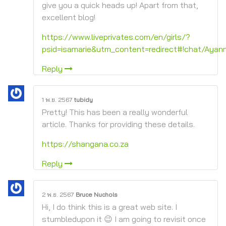
give you a quick heads up! Apart from that,
excellent blog!
https://www.liveprivates.com/en/girls/?
psid=isamarie&utm_content=redirect#!chat/Ayan
Reply
1 พ.ย. 2567
tubidy
Pretty! This has been a really wonderful
article. Thanks for providing these details.
https://shangana.co.za
Reply
2 พ.ย. 2567
Bruce Nuchols
Hi, I do think this is a great web site. I
stumbledupon it 😉 I am going to revisit once