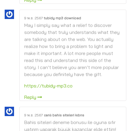
Reply
9 พ.ย. 2567
tubidy mp3 download
May I simply say what a relief to discover
somebody that truly understands what they
are talking about on the web. You actually
realize how to bring a problem to light and
make it important. A lot more people must
read this and understand this side of the
story. I can’t believe you aren’t more popular
because you definitely have the gift.
https://tubidy-mp3.co
Reply
9 พ.ย. 2567
canlı bahis siteleri kıbrıs
Bahis siteleri deneme bonusu ile oyuna sıfır
yatırım yaparak büyük kazançlar elde ettim!