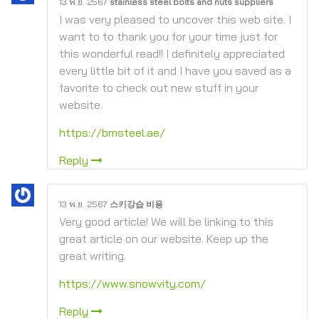
13 พ.ย. 2567
stainless steel bolts and nuts suppliers
I was very pleased to uncover this web site. I
want to to thank you for your time just for
this wonderful read!! I definitely appreciated
every little bit of it and I have you saved as a
favorite to check out new stuff in your
website.
https://bmsteel.ae/
Reply
13 พ.ย. 2567
스키강습 비용
Very good article! We will be linking to this
great article on our website. Keep up the
great writing.
https://www.snowvity.com/
Reply