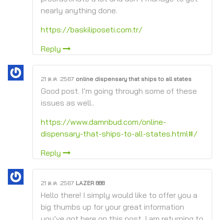
nearly anything done.
https://baskiliposeti.com.tr/
Reply
21 ต.ค. 2567
online dispensary that ships to all states
Good post. I’m going through some of these
issues as well..
https://www.damnbud.com/online-
dispensary-that-ships-to-all-states.html#/
Reply
21 ต.ค. 2567
LAZER 888
Hello there! I simply would like to offer you a
big thumbs up for your great information
you’ve got here on this post. I am returning to