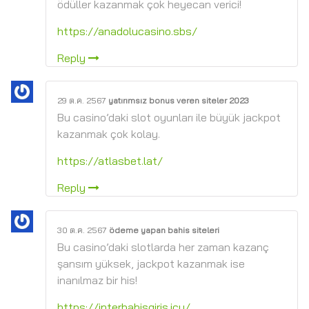
ödüller kazanmak çok heyecan verici!
https://anadolucasino.sbs/
Reply
29 ต.ค. 2567
yatırımsız bonus veren siteler 2023
Bu casino’daki slot oyunları ile büyük jackpot
kazanmak çok kolay.
https://atlasbet.lat/
Reply
30 ต.ค. 2567
ödeme yapan bahis siteleri
Bu casino’daki slotlarda her zaman kazanç
şansım yüksek, jackpot kazanmak ise
inanılmaz bir his!
https://interbahisgiris.icu/