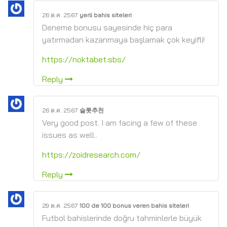
26 ต.ค. 2567
yerli bahis siteleri
Deneme bonusu sayesinde hiç para
yatırmadan kazanmaya başlamak çok keyifli!
https://noktabet.sbs/
Reply
26 ต.ค. 2567
슬롯추천
Very good post. I am facing a few of these
issues as well..
https://zoidresearch.com/
Reply
29 ต.ค. 2567
100 de 100 bonus veren bahis siteleri
Futbol bahislerinde doğru tahminlerle büyük