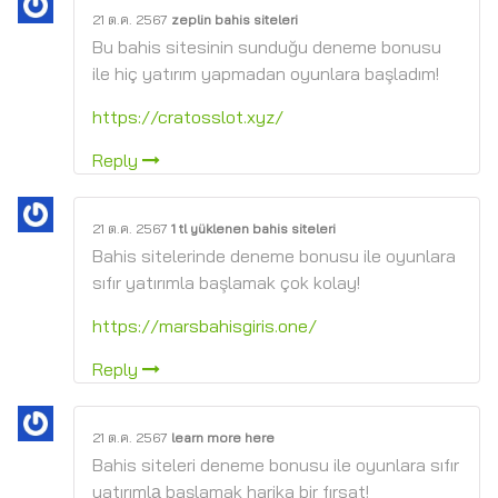
21 ต.ค. 2567
zeplin bahis siteleri
Bu bahis sitesinin sunduğu deneme bonusu
ile hiç yatırım yapmadan oyunlara başladım!
https://cratosslot.xyz/
Reply
21 ต.ค. 2567
1 tl yüklenen bahis siteleri
Bahis sitelerinde deneme bonusu ile oyunlara
sıfır yatırımla başlamak çok kolay!
https://marsbahisgiris.one/
Reply
21 ต.ค. 2567
learn more here
Bahis siteleri deneme bonusu ile oyunlara sıfır
yatırımlа başlamak harika bir fırsat!