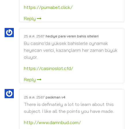
https://pumabet.click/
Reply
25 ต.ค. 2567
hediye para veren bahis siteleri
Bu casino’da yüksek bahislerle oynamak
heyecan verici, kazançlarım her zaman büyük
oluyor.
https://casinoslot.cfd/
Reply
25 ต.ค. 2567
packman v4
There is definately a lot to learn about this
subject. I like all the points you have made.
http://www.damnbud.com/