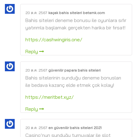
20 ต.ค. 2567
kaçak bahis siteleri betamk.com
Bahis siteleri deneme bonusu ile oyunlara sıfır
yatırımla başlamak gerçekten harika bir fırsat!
https://cashwingiris.one/
Reply
20 ต.ค. 2567
güvenilir papara bahis siteleri
Bahis sitelerinin sunduğu deneme bonusları
ile bedava kazanç elde etmek çok kolay!
https://meritbet.xyz/
Reply
20 ต.ค. 2567
en güvenilir bahis siteleri 2021
Casino’nun sunduğu turnuvalar ile slot