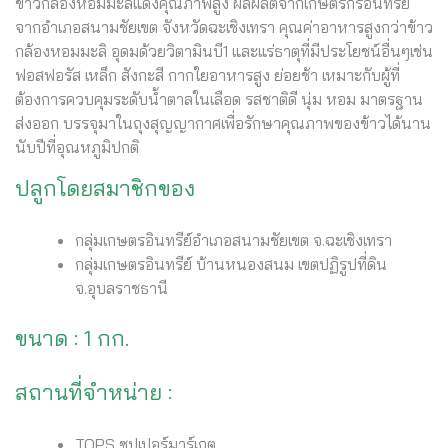
ข้าวกล้องหอมมะลิแดงคุณภาพสูง ผลผลิตจากเกษตรกรอินทรีย์
จากอำเภอสนามชัยเขต จังหวัดฉะเชิงเทรา คุณค่าอาหารสูงกว่าข้าว
กล้องหอมมะลิ อุดมด้วยวิตามินบี1 และแร่ธาตุที่มีประโยชน์อื่นๆเช่น
ฟอสฟอรัส เหล็ก สังกะสี กากใยอาหารสูง ย่อยช้า เหมาะกับผู้ที่
ต้องการควบคุมระดับน้ำตาลในเลือด รสชาติดี นุ่ม หอม มาตรฐาน
ส่งออก บรรจุมาในถุงสุญญากาศเพื่อรักษาคุณภาพของข้าวได้นาน
นับปีที่อุณหภูมิปกติ
ปลูกโดยสมาชิกของ
กลุ่มเกษตรอินทรีย์อำเภอสนามชัยเขต จ.ฉะเชิงเทรา
กลุ่มเกษตรอินทรีย์ บ้านหนองสนม เขตปฏิรูปที่ดิน
จ.อุบลราชธานี
ขนาด : 1 กก.
สถานที่จำหน่าย :
TOPS ซุปเปอร์มาร์เกต