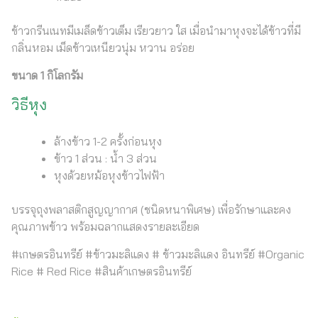
ข้าวกรีนเนทมีเมล็ดข้าวเต็ม เรียวยาว ใส เมื่อนำมาหุงจะได้ข้าวที่มี
กลิ่นหอม เม็ดข้าวเหนียวนุ่ม หวาน อร่อย
ขนาด 1 กิโลกรัม
วิธีหุง
ล้างข้าว 1-2 ครั้งก่อนหุง
ข้าว 1 ส่วน : น้ำ 3 ส่วน
หุงด้วยหม้อหุงข้าวไฟฟ้า
บรรจุถุงพลาสติกสูญญากาศ (ชนิดหนาพิเศษ) เพื่อรักษาและคง
คุณภาพข้าว พร้อมฉลากแสดงรายละเอียด
#เกษตรอินทรีย์ #ข้าวมะลิแดง # ข้าวมะลิแดง อินทรีย์ #Organic
Rice # Red Rice #สินค้าเกษตรอินทรีย์