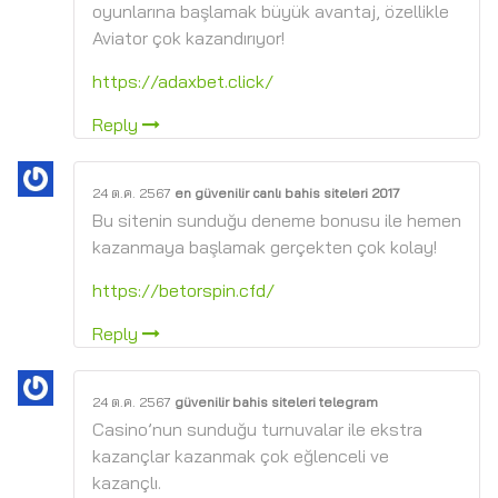
oyunlarına başlamak büyük avantaj, özellikle
Aviator çok kazandırıyor!
https://adaxbet.click/
Reply
24 ต.ค. 2567
en güvenilir canlı bahis siteleri 2017
Bu sitenin sunduğu deneme bonusu ile hemen
kazanmaya başlamak gerçekten çok kolay!
https://betorspin.cfd/
Reply
24 ต.ค. 2567
güvenilir bahis siteleri telegram
Casino’nun sunduğu turnuvalar ile ekstra
kazançlar kazanmak çok eğlenceli ve
kazançlı.