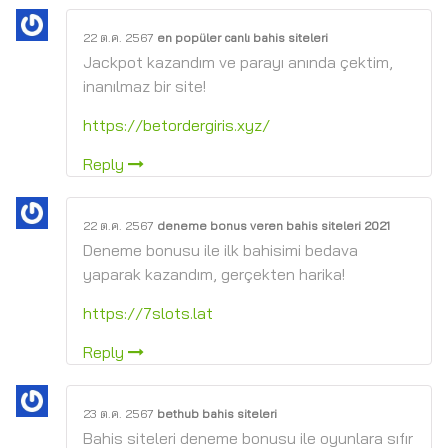
22 ต.ค. 2567
en popüler canlı bahis siteleri
Jackpot kazandım ve parayı anında çektim,
inanılmaz bir site!
https://betordergiris.xyz/
Reply
22 ต.ค. 2567
deneme bonus veren bahis siteleri 2021
Deneme bonusu ile ilk bahisimi bedava
yaparak kazandım, gerçekten harika!
https://7slots.lat
Reply
23 ต.ค. 2567
bethub bahis siteleri
Bahis siteleri deneme bonusu ile oyunlara sıfır