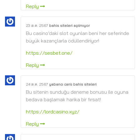
Reply
23 ต.ค. 2567
bahis siteleri açılmıyor
Bu casino’daki slot oyunları beni her seferinde
büyük kazançlarla ödüllendiriyor!
https://sesbet.one/
Reply
24 ต.ค. 2567
yabancı canlı bahis siteleri
Bu sitenin sunduğu deneme bonusu ile oyuna
bedava başlamak harika bir fırsat!
https://lordcasino.xyz/
Reply