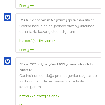
Reply
22 ต.ค. 2567
papara ile 5 tl yatırım yapılan bahis siteleri
Casino bonusları sayesinde slot oyunlarında
daha fazla kazanç elde ediyorum.
https://justintv.one/
Reply
22 ต.ค. 2567
en iyi ve güncel 2021 yılı canlı bahis siteleri
nelerdir?
Casino’nun sunduğu promosyonlar sayesinde
slot oyunlarında her zaman daha fazla
kazanıyorum.
https://hitbetgiris.one/