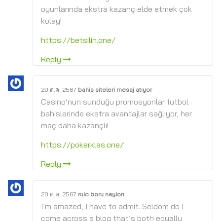
oyunlarında ekstra kazanç elde etmek çok
kolay!
https://betsilin.one/
Reply
20 ต.ค. 2567
bahis siteleri mesaj atıyor
Casino’nun sunduğu promosyonlar futbol
bahislerinde ekstra avantajlar sağlıyor, her
maç daha kazançlı!
https://pokerklas.one/
Reply
20 ต.ค. 2567
rulo boru naylon
I’m amazed, I have to admit. Seldom do I
come across a blog that’s both equally