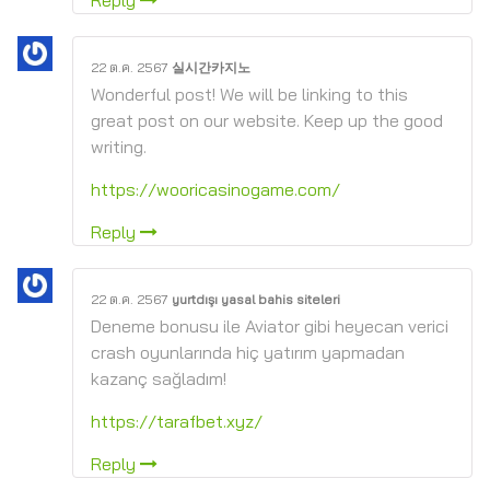
Reply
22 ต.ค. 2567
실시간카지노
Wonderful post! We will be linking to this
great post on our website. Keep up the good
writing.
https://wooricasinogame.com/
Reply
22 ต.ค. 2567
yurtdışı yasal bahis siteleri
Deneme bonusu ile Aviator gibi heyecan verici
crash oyunlarında hiç yatırım yapmadan
kazanç sağladım!
https://tarafbet.xyz/
Reply