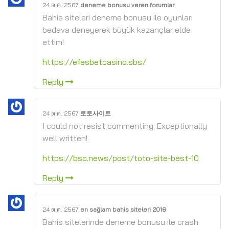
24 ต.ค. 2567
deneme bonusu veren forumlar
Bahis siteleri deneme bonusu ile oyunları
bedava deneyerek büyük kazançlar elde
ettim!
https://efesbetcasino.sbs/
Reply
24 ต.ค. 2567
토토사이트
I could not resist commenting. Exceptionally
well written!
https://bsc.news/post/toto-site-best-10
Reply
24 ต.ค. 2567
en sağlam bahis siteleri 2016
Bahis sitelerinde deneme bonusu ile crash