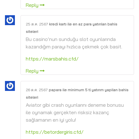
Reply
25 ต.ค. 2567
kredi kartı ile en az para yatırılan bahis
siteleri
Bu casino’nun sunduğu slot oyunlarında
kazandığım parayı hızlıca çekmek çok basit.
https://marsbahis.cfd/
Reply
26 ต.ค. 2567
papara ile minimum 5 tl yatırım yapilan bahis
siteleri
Aviator gibi crash oyunlarını deneme bonusu
ile oynamak gerçekten risksiz kazanç
sağlamanın en iyi yolu!
https://betordergiris.cfd/