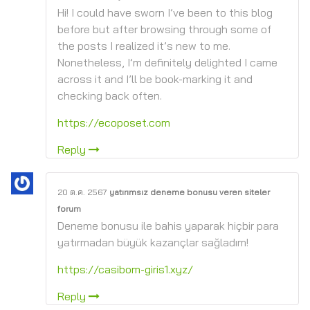
Hi! I could have sworn I’ve been to this blog
before but after browsing through some of
the posts I realized it’s new to me.
Nonetheless, I’m definitely delighted I came
across it and I’ll be book-marking it and
checking back often.
https://ecoposet.com
Reply
20 ต.ค. 2567
yatırımsız deneme bonusu veren siteler
forum
Deneme bonusu ile bahis yaparak hiçbir para
yatırmadan büyük kazançlar sağladım!
https://casibom-giris1.xyz/
Reply