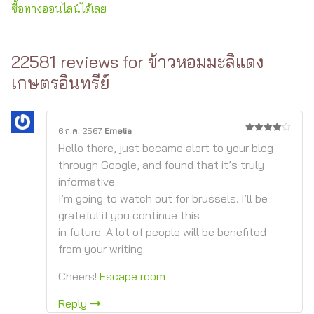
ซื้อทางออนไลน์ได้เลย
22581 reviews for
ข้าวหอมมะลิแดง
เกษตรอินทรีย์
6 ก.ค. 2567
Emelia
4
จาก 5
Hello there, just became alert to your blog
through Google, and found that it’s truly
informative.
I’m going to watch out for brussels. I’ll be
grateful if you continue this
in future. A lot of people will be benefited
from your writing.
Cheers!
Escape room
Reply