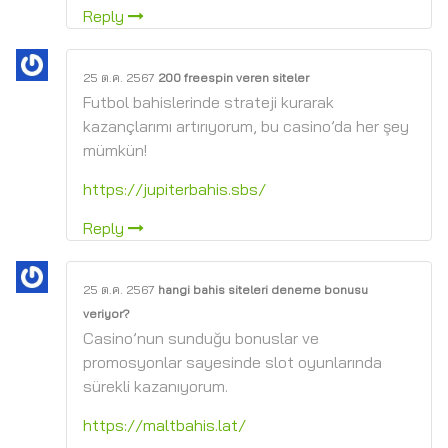
Reply
25 ต.ค. 2567
200 freespin veren siteler
Futbol bahislerinde strateji kurarak
kazançlarımı artırıyorum, bu casino’da her şey
mümkün!
https://jupiterbahis.sbs/
Reply
25 ต.ค. 2567
hangi bahis siteleri deneme bonusu
veriyor?
Casino’nun sunduğu bonuslar ve
promosyonlar sayesinde slot oyunlarında
sürekli kazanıyorum.
https://maltbahis.lat/