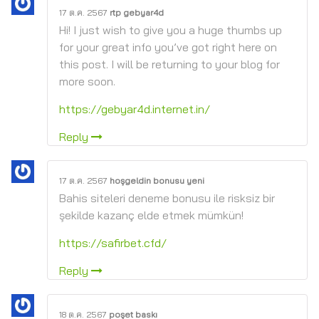
17 ต.ค. 2567
rtp gebyar4d
Hi! I just wish to give you a huge thumbs up
for your great info you’ve got right here on
this post. I will be returning to your blog for
more soon.
https://gebyar4d.internet.in/
Reply
17 ต.ค. 2567
hoşgeldin bonusu yeni
Bahis siteleri deneme bonusu ile risksiz bir
şekilde kazanç elde etmek mümkün!
https://safirbet.cfd/
Reply
18 ต.ค. 2567
poşet baskı