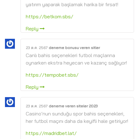
yatırım yaparak başlamak harika bir fırsat!
https://betkom.sbs/
Reply
23 ต.ค. 2567
deneme bonusu veren sitler
Canlı bahis seçenekleri futbol maçlarına
oynarken ekstra heyecan ve kazanç sağlıyor!
https://tempobet.sbs/
Reply
23 ต.ค. 2567
deneme veren siteler 2023
Casino’nun sunduğu spor bahis seçenekleri,
her futbol maçını daha da keyifli hale getiriyor!
https://madridbet.lat/