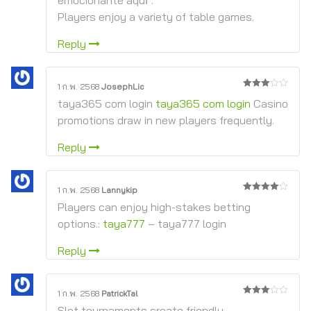
Players enjoy a variety of table games.
Reply
1 ก.พ. 2568
JosephLic
3
จาก
taya365 com login
taya365 com login
Casino
5
promotions draw in new players frequently.
Reply
1 ก.พ. 2568
Lannykip
4
จาก 5
Players can enjoy high-stakes betting
options.:
taya777
– taya777 login
Reply
1 ก.พ. 2568
PatrickTal
3
จาก
Slot tournaments create friendly
5