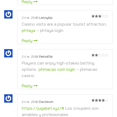
Reply
2 ก.พ. 2568
Lannykip
3
จาก
Casino visits are a popular tourist attraction.:
5
phtaya
– phtaya login
Reply
2 ก.พ. 2568
PatrickTal
2
Players can enjoy high-stakes betting
จาก
5
options.:
phmacao com login
– phmacao
casino
Reply
2 ก.พ. 2568
Davidrum
4
จาก 5
https://jugabet.xyz/#
Los croupiers son
amables y profesionales.