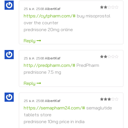
25 ม.ค. 2568
AlbertKaf
2
https://cytpharm.com/#
buy misoprostol
จาก
5
over the counter
prednisone 20mg online
Reply
25 ม.ค. 2568
AlbertKaf
2
http://predpharm.com/#
PredPharm
จาก
5
prednisone 7.5 mg
Reply
25 ม.ค. 2568
AlbertKaf
3
จาก
https://semapharm24.com/#
semaglutide
5
tablets store
prednisone 10mg price in india