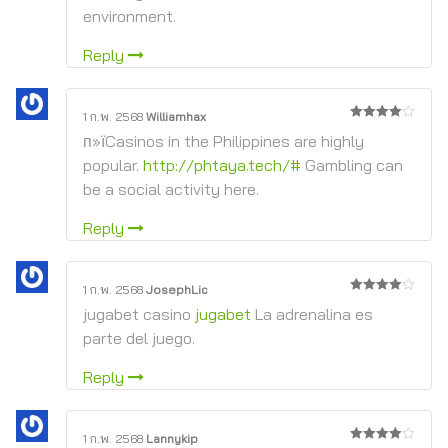
environment.
Reply
1 ก.พ. 2568
Williamhax
4
จาก 5
п»їCasinos in the Philippines are highly
popular.
http://phtaya.tech/#
Gambling can
be a social activity here.
Reply
1 ก.พ. 2568
JosephLic
4
จาก 5
jugabet casino
jugabet
La adrenalina es
parte del juego.
Reply
1 ก.พ. 2568
Lannykip