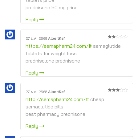
prednisone 50 mg price
Reply
27 ม.ค. 2568
AlbertKaf
2
https://semapharm24.com/#
semaglutide
จาก
5
tablets for weight loss
prednisolone prednisone
Reply
27 ม.ค. 2568
AlbertKaf
3
จาก
http://semapharm24.com/#
cheap
5
semaglutide pills
best pharmacy prednisone
Reply