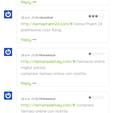
Reply
28 ม.ค. 2568
AlbertKaf
3
จาก
http://semapharm24.com/#
Sema Pharm 24
5
prednisone cost 10mg
Reply
28 ม.ค. 2568
Michaelsuh
1
http://farmatadalitaly.com/#
Farmacia online
จาก
5
miglior prezzo
comprare farmaci online con ricetta
Reply
28 ม.ค. 2568
Michaelsuh
1
http://farmatadalitaly.com/#
comprare
จาก
5
farmaci online con ricetta