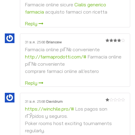
4
จาก 5
Farmacie online sicure
Cialis generico
farmacia
acquisto farmaci con ricetta
Reply
31 ม.ค. 2568
Briancew
4
จาก 5
Farmacia online piГ№ conveniente
http://farmaprodotti.com/#
Farmacia online
piГ№ conveniente
comprare farmaci online all’estero
Reply
31 ม.ค. 2568
Davidrum
1
https://winchile.pro/#
Los pagos son
จาก
5
rГЎpidos y seguros.
Poker rooms host exciting tournaments
regularly.