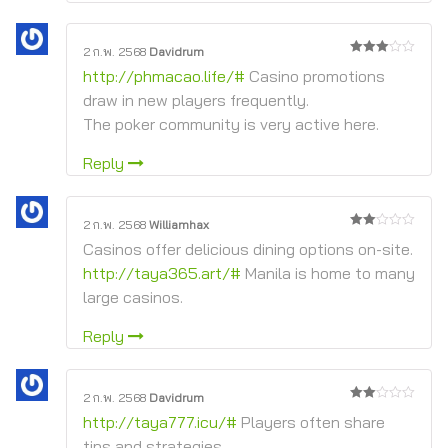
2 ก.พ. 2568
Davidrum
3
จาก
http://phmacao.life/#
Casino promotions
5
draw in new players frequently.
The poker community is very active here.
Reply
2 ก.พ. 2568
Williamhax
2
Casinos offer delicious dining options on-site.
จาก
5
http://taya365.art/#
Manila is home to many
large casinos.
Reply
2 ก.พ. 2568
Davidrum
2
http://taya777.icu/#
Players often share
จาก
5
tips and strategies.