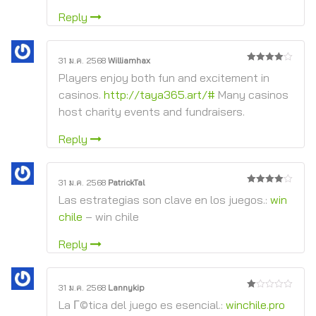
Reply
31 ม.ค. 2568
Williamhax
4
จาก 5
Players enjoy both fun and excitement in
casinos.
http://taya365.art/#
Many casinos
host charity events and fundraisers.
Reply
31 ม.ค. 2568
PatrickTal
4
จาก 5
Las estrategias son clave en los juegos.:
win
chile
– win chile
Reply
31 ม.ค. 2568
Lannykip
1
La Г©tica del juego es esencial.:
winchile.pro
จาก
5