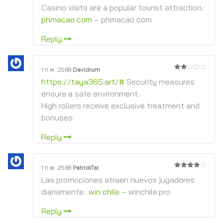
4
จาก 5
Casino visits are a popular tourist attraction.:
phmacao com
– phmacao com
Reply
1 ก.พ. 2568
Davidrum
2
https://taya365.art/#
Security measures
จาก
5
ensure a safe environment.
High rollers receive exclusive treatment and
bonuses.
Reply
1 ก.พ. 2568
PatrickTal
4
จาก 5
Las promociones atraen nuevos jugadores
diariamente.:
win chile
– winchile.pro
Reply