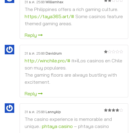
31 ม.ค. 2568
Williamhax
2
The Philippines offers a rich gaming culture.
จาก
5
https://taya365.art/#
Some casinos feature
themed gaming areas.
Reply
31 ม.ค. 2568
Davidrum
1
http://winchile.pro/#
п»їLos casinos en Chile
จาก
5
son muy populares.
The gaming floors are always bustling with
excitement.
Reply
31 ม.ค. 2568
Lannykip
4
จาก 5
The casino experience is memorable and
unique.:
phtaya casino
– phtaya casino