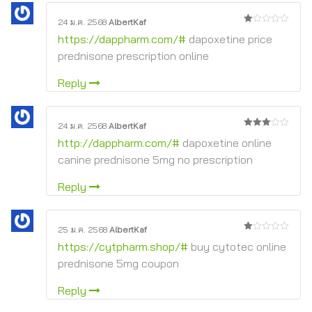
24 ม.ค. 2568
AlbertKaf
1
https://dappharm.com/#
dapoxetine price
จาก
5
prednisone prescription online
Reply
24 ม.ค. 2568
AlbertKaf
3
จาก
http://dappharm.com/#
dapoxetine online
5
canine prednisone 5mg no prescription
Reply
25 ม.ค. 2568
AlbertKaf
1
https://cytpharm.shop/#
buy cytotec online
จาก
5
prednisone 5mg coupon
Reply