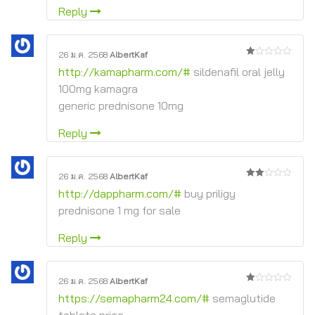
Reply
26 ม.ค. 2568
AlbertKaf
1
http://kamapharm.com/#
sildenafil oral jelly
จาก
5
100mg kamagra
generic prednisone 10mg
Reply
26 ม.ค. 2568
AlbertKaf
2
http://dappharm.com/#
buy priligy
จาก
5
prednisone 1 mg for sale
Reply
26 ม.ค. 2568
AlbertKaf
1
https://semapharm24.com/#
semaglutide
จาก
5
tablets price