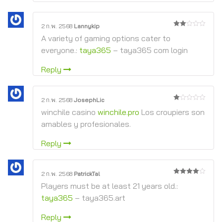
2 ก.พ. 2568
Lannykip
2
A variety of gaming options cater to
จาก
5
everyone.:
taya365
– taya365 com login
Reply
2 ก.พ. 2568
JosephLic
1
winchile casino
winchile.pro
Los croupiers son
จาก
5
amables y profesionales.
Reply
2 ก.พ. 2568
PatrickTal
4
จาก 5
Players must be at least 21 years old.:
taya365
– taya365.art
Reply