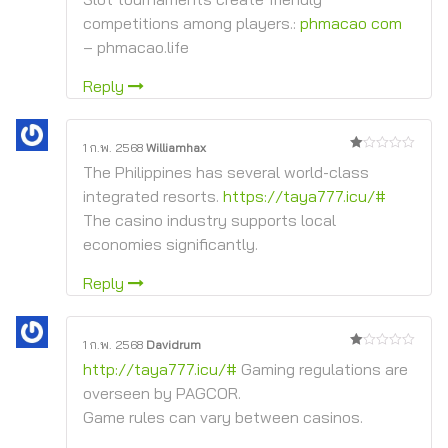
competitions among players.:
phmacao com
– phmacao.life
Reply
1 ก.พ. 2568
Williamhax
1
The Philippines has several world-class
จาก
5
integrated resorts.
https://taya777.icu/#
The casino industry supports local
economies significantly.
Reply
1 ก.พ. 2568
Davidrum
1
http://taya777.icu/#
Gaming regulations are
จาก
5
overseen by PAGCOR.
Game rules can vary between casinos.