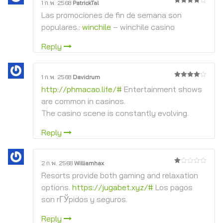
1 ก.พ. 2568
PatrickTal
4
จาก 5
Las promociones de fin de semana son
populares.:
winchile
– winchile casino
Reply
1 ก.พ. 2568
Davidrum
4
จาก 5
http://phmacao.life/#
Entertainment shows
are common in casinos.
The casino scene is constantly evolving.
Reply
2 ก.พ. 2568
Williamhax
1
Resorts provide both gaming and relaxation
จาก
5
options.
https://jugabet.xyz/#
Los pagos
son rГЎpidos y seguros.
Reply