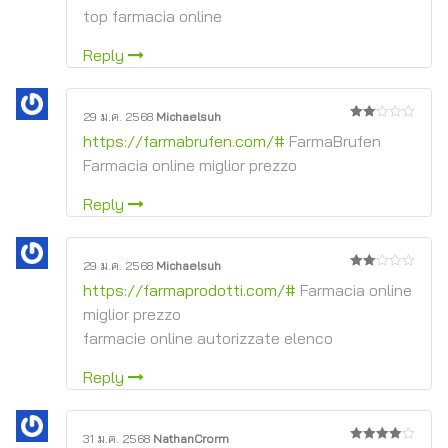
top farmacia online
Reply
29 ม.ค. 2568
Michaelsuh
2
https://farmabrufen.com/#
FarmaBrufen
จาก
5
Farmacia online miglior prezzo
Reply
29 ม.ค. 2568
Michaelsuh
2
https://farmaprodotti.com/#
Farmacia online
จาก
5
miglior prezzo
farmacie online autorizzate elenco
Reply
31 ม.ค. 2568
NathanCrorm