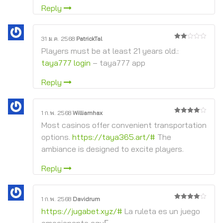
Reply
31 ม.ค. 2568
PatrickTal
2
Players must be at least 21 years old.:
จาก
5
taya777 login
– taya777 app
Reply
1 ก.พ. 2568
Williamhax
4
จาก 5
Most casinos offer convenient transportation
options.
https://taya365.art/#
The
ambiance is designed to excite players.
Reply
1 ก.พ. 2568
Davidrum
4
จาก 5
https://jugabet.xyz/#
La ruleta es un juego
emocionante aquГ­.