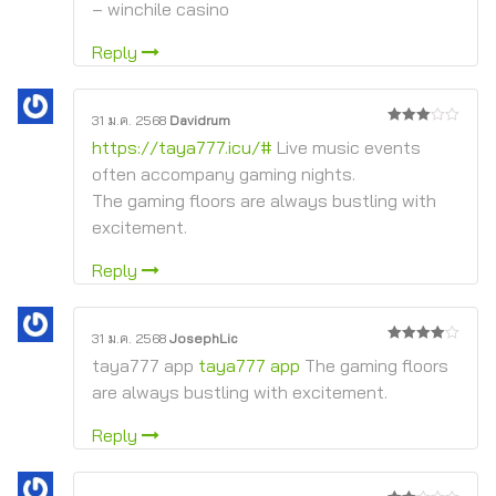
– winchile casino
Reply
31 ม.ค. 2568
Davidrum
3
จาก
https://taya777.icu/#
Live music events
5
often accompany gaming nights.
The gaming floors are always bustling with
excitement.
Reply
31 ม.ค. 2568
JosephLic
4
จาก 5
taya777 app
taya777 app
The gaming floors
are always bustling with excitement.
Reply