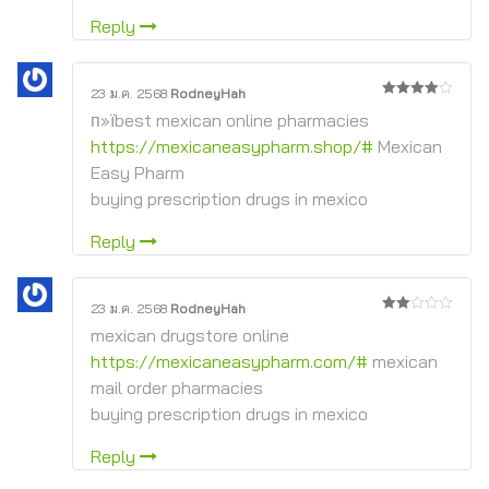
Reply
23 ม.ค. 2568
RodneyHah
4
จาก 5
п»їbest mexican online pharmacies
https://mexicaneasypharm.shop/#
Mexican
Easy Pharm
buying prescription drugs in mexico
Reply
23 ม.ค. 2568
RodneyHah
2
mexican drugstore online
จาก
5
https://mexicaneasypharm.com/#
mexican
mail order pharmacies
buying prescription drugs in mexico
Reply