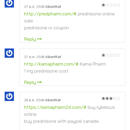
27 ม.ค. 2568
AlbertKaf
1
http://predpharm.com/#
prednisone online
จาก
5
sale
prednisone rx coupon
Reply
27 ม.ค. 2568
AlbertKaf
1
http://kamapharm.com/#
Kama Pharm
จาก
5
1 mg prednisone cost
Reply
28 ม.ค. 2568
AlbertKaf
3
จาก
https://semapharm24.com/#
buy rybelsus
5
online
buy prednisone with paypal canada