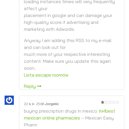
loading instances times will very frequently
affect your
placement in google and can damage your
high-quality score if advertising and
marketing with Adwords.
Anyway I am adding this RSS to my e-mail
and can look out for
much more of your respective interesting
content. Make sure you update this again
soon..
Lista escape roomów
Reply
22 ม.ค. 2568
Jorgelic
1
buying prescription drugs in mexico:
п»їbest
จาก
5
mexican online pharmacies
– Mexican Easy
Pharm