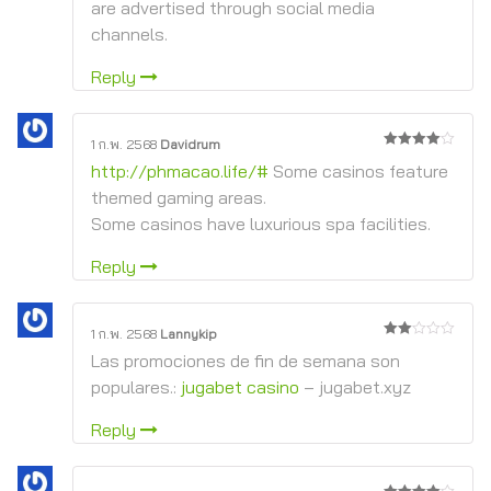
are advertised through social media
channels.
Reply
1 ก.พ. 2568
Davidrum
4
จาก 5
http://phmacao.life/#
Some casinos feature
themed gaming areas.
Some casinos have luxurious spa facilities.
Reply
1 ก.พ. 2568
Lannykip
2
Las promociones de fin de semana son
จาก
5
populares.:
jugabet casino
– jugabet.xyz
Reply