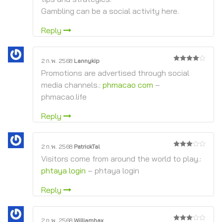
Gambling can be a social activity here.
Reply
2 ก.พ. 2568
Lannykip
4
จาก 5
Promotions are advertised through social
media channels.:
phmacao com
–
phmacao.life
Reply
2 ก.พ. 2568
PatrickTal
3
จาก
Visitors come from around the world to play.:
5
phtaya login
– phtaya login
Reply
2 ก.พ. 2568
Williamhax