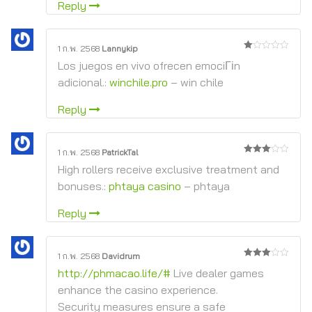
Reply
1 ก.พ. 2568
Lannykip
1
Los juegos en vivo ofrecen emociГіn
จาก
5
adicional.:
winchile.pro
– win chile
Reply
1 ก.พ. 2568
PatrickTal
3
จาก
High rollers receive exclusive treatment and
5
bonuses.:
phtaya casino
– phtaya
Reply
1 ก.พ. 2568
Davidrum
3
จาก
http://phmacao.life/#
Live dealer games
5
enhance the casino experience.
Security measures ensure a safe