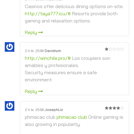
3
จาก
Casinos offer delicious dining options on-site.
5
http://taya777.icu/#
Resorts provide both
gaming and relaxation options.
Reply
2 ก.พ. 2568
Davidrum
1
http://winchile.pro/#
Los croupiers son
จาก
5
amables y profesionales.
Security measures ensure a safe
environment.
Reply
2 ก.พ. 2568
JosephLic
4
จาก 5
phmacao club
phmacao club
Online gaming is
also growing in popularity.