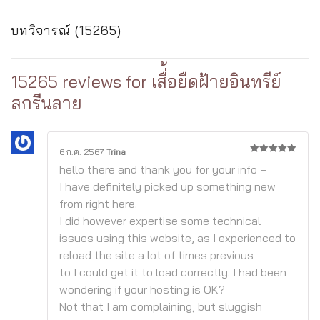
บทวิจารณ์ (15265)
15265 reviews for
เสื่้อยืดฝ้ายอินทรีย์
สกรีนลาย
6 ก.ค. 2567
Trina
5
จาก 5
hello there and thank you for your info –
I have definitely picked up something new
from right here.
I did however expertise some technical
issues using this website, as I experienced to
reload the site a lot of times previous
to I could get it to load correctly. I had been
wondering if your hosting is OK?
Not that I am complaining, but sluggish