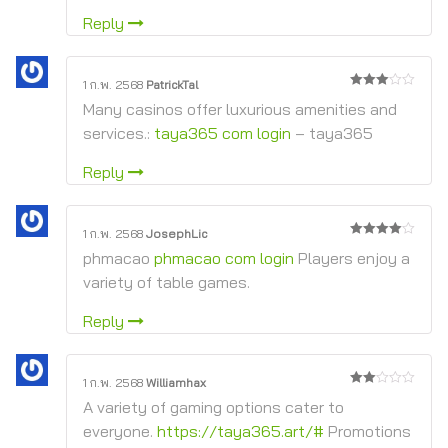
Reply
1 ก.พ. 2568
PatrickTal
3
จาก
Many casinos offer luxurious amenities and
5
services.:
taya365 com login
– taya365
Reply
1 ก.พ. 2568
JosephLic
4
จาก 5
phmacao
phmacao com login
Players enjoy a
variety of table games.
Reply
1 ก.พ. 2568
Williamhax
2
A variety of gaming options cater to
จาก
5
everyone.
https://taya365.art/#
Promotions