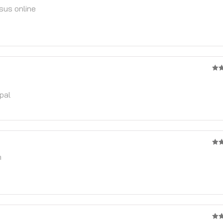
4
จา
sus online
3
จ
5
pal
2
m
จาก
5