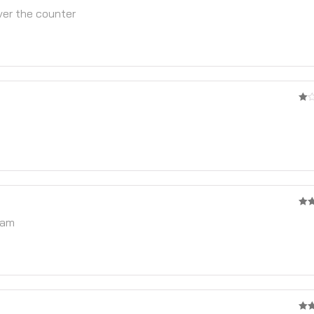
2
er the counter
จาก
5
1
จาก
5
4
จา
eam