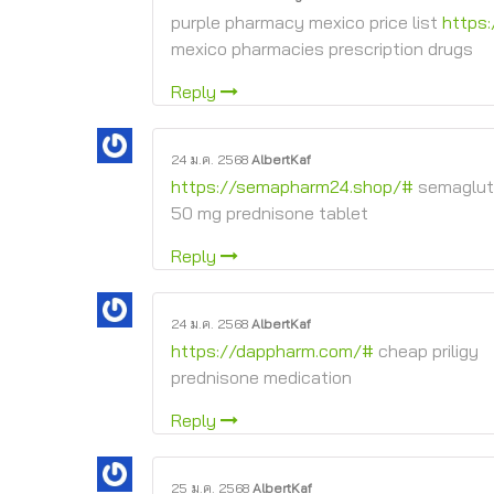
purple pharmacy mexico price list
https
mexico pharmacies prescription drugs
Reply
24 ม.ค. 2568
AlbertKaf
https://semapharm24.shop/#
semagluti
50 mg prednisone tablet
Reply
24 ม.ค. 2568
AlbertKaf
https://dappharm.com/#
cheap priligy
prednisone medication
Reply
25 ม.ค. 2568
AlbertKaf