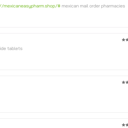
1
://mexicaneasypharm.shop/#
mexican mail order pharmacies
จาก
5
3
จ
de tablets
5
4
จา