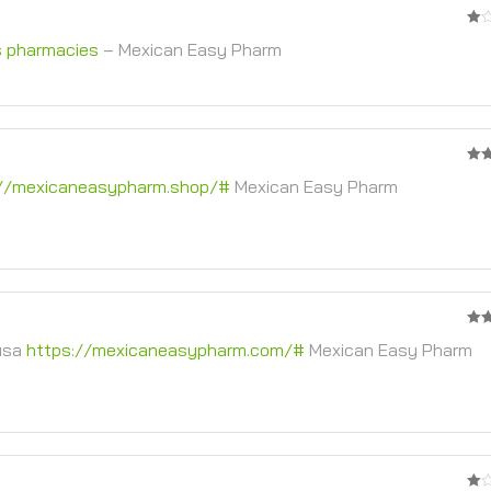
1
s pharmacies
– Mexican Easy Pharm
จาก
5
4
จา
://mexicaneasypharm.shop/#
Mexican Easy Pharm
4
จา
 usa
https://mexicaneasypharm.com/#
Mexican Easy Pharm