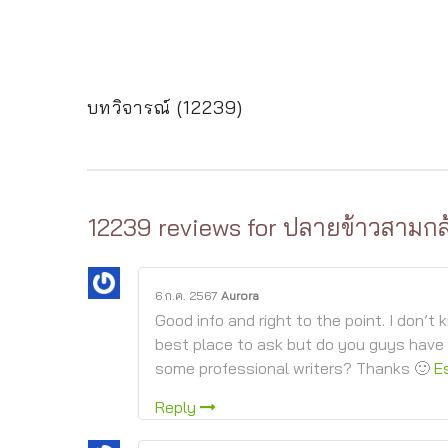
บทวิจารณ์ (12239)
12239 reviews for
ปลายข้าวสามกล้
6 ก.ค. 2567
Aurora
Good info and right to the point. I don’t k
best place to ask but do you guys have 
some professional writers? Thanks 🙂
E
Reply