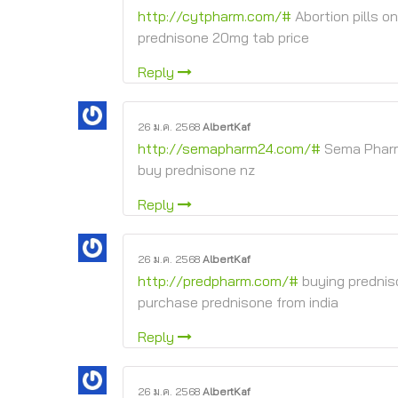
http://cytpharm.com/#
Abortion pills on
prednisone 20mg tab price
Reply
26 ม.ค. 2568
AlbertKaf
http://semapharm24.com/#
Sema Phar
buy prednisone nz
Reply
26 ม.ค. 2568
AlbertKaf
http://predpharm.com/#
buying prednis
purchase prednisone from india
Reply
26 ม.ค. 2568
AlbertKaf