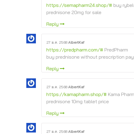
https://semapharm24.shop/#
buy rybel
prednisone 20mg for sale
Reply
27 ม.ค. 2568
AlbertKaf
https://predpharm.com/#
PredPharm
buy prednisone without prescription pay
Reply
27 ม.ค. 2568
AlbertKaf
https://kamapharm.shop/#
Kama Phar
prednisone 10mg tablet price
Reply
27 ม.ค. 2568
AlbertKaf