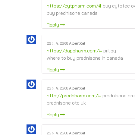
https://cytpharm.com/#
buy cytotec ov
buy prednisone canada
Reply
25 ม.ค. 2568
AlbertKaf
https://dappharm.com/#
priligy
where to buy prednisone in canada
Reply
25 ม.ค. 2568
AlbertKaf
http://predpharm.com/#
prednisone cr
prednisone otc uk
Reply
25 ม.ค. 2568
AlbertKaf