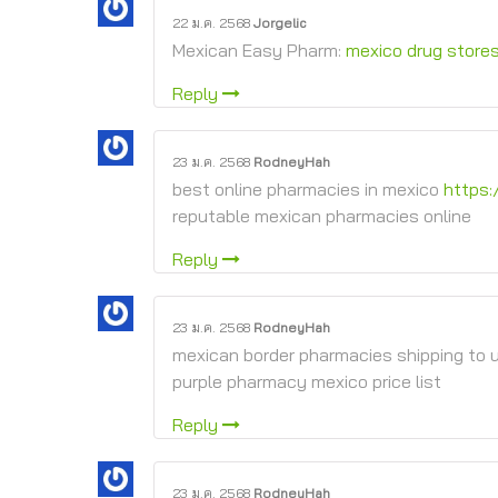
22 ม.ค. 2568
Jorgelic
Mexican Easy Pharm:
mexico drug store
Reply
23 ม.ค. 2568
RodneyHah
best online pharmacies in mexico
https
reputable mexican pharmacies online
Reply
23 ม.ค. 2568
RodneyHah
mexican border pharmacies shipping to
purple pharmacy mexico price list
Reply
23 ม.ค. 2568
RodneyHah