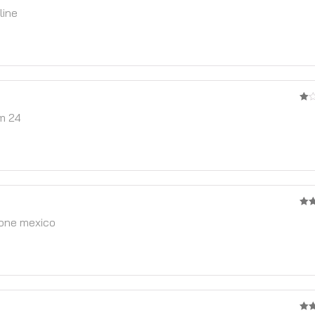
3
จ
line
5
1
m 24
จาก
5
3
จ
one mexico
5