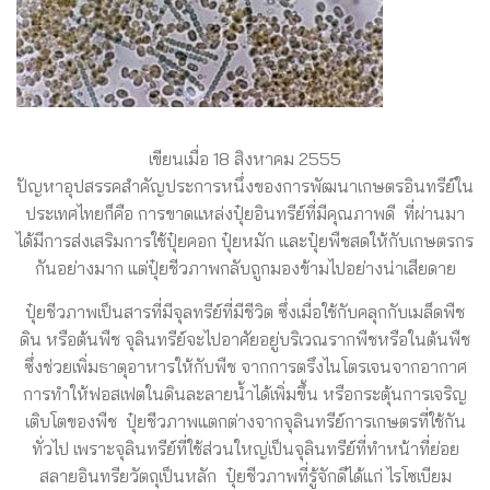
เขียนเมื่อ 18 สิงหาคม 2555
ปัญหาอุปสรรคสำคัญประการหนึ่งของการพัฒนาเกษตรอินทรีย์ใน
ประเทศไทยก็คือ การขาดแหล่งปุ๋ยอินทรีย์ที่มีคุณภาพดี ที่ผ่านมา
ได้มีการส่งเสริมการใช้ปุ๋ยคอก ปุ๋ยหมัก และปุ๋ยพืชสดให้กับเกษตรกร
กันอย่างมาก แต่ปุ๋ยชีวภาพกลับถูกมองข้ามไปอย่างน่าเสียดาย
ปุ๋ยชีวภาพเป็นสารที่มีจุลทรีย์ที่มีชีวิต ซึ่งเมื่อใช้กับคลุกกับเมล็ดพืช
ดิน หรือต้นพืช จุลินทรีย์จะไปอาศัยอยู่บริเวณรากพืชหรือในต้นพืช
ซึ่งช่วยเพิ่มธาตุอาหารให้กับพืช จากการตรึงไนโตรเจนจากอากาศ
การทำให้ฟอสเฟตในดินละลายน้ำได้เพิ่มขึ้น หรือกระตุ้นการเจริญ
เติบโตของพืช ปุ๋ยชีวภาพแตกต่างจากจุลินทรีย์การเกษตรที่ใช้กัน
ทั่วไป เพราะจุลินทรีย์ที่ใช้ส่วนใหญ่เป็นจุลินทรีย์ที่ทำหน้าที่ย่อย
สลายอินทรียวัตถุเป็นหลัก ปุ๋ยชีวภาพที่รู้จักดีได้แก่ ไรโซเบียม