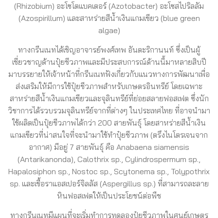
(Rhizobium) อะโซโตแบคเตอร์ (Azotobacter) อะโซสไปริลลัม
(Azospirillum) และสาหร่ายสีน้ำเงินแกมเขียว (blue green
algae)
ทางกรีนเนทได้เชิญอาจารย์พงศ์เทพ อันตะริกานนท์ ซึ่งเป็นผู้
เชี่ยวชาญด้านปุ๋ยชีวภาพและมีประสบการณ์ด้านนี้มาหลายสิบปี
มาบรรยายให้เจ้าหน้าที่กรีนเนทฟังเกี่ยวกับแนวทางการพัฒนาเพื่อ
ส่งเสริมให้มีการใช้ปุ๋ยชีวภาพสำหรับเกษตรอินทรีย์ โดยเฉพาะ
สาหร่ายสีน้ำเงินแกมเขียวและจุลินทรีย์ที่ย่อยสลายฟอสเฟต ซึ่งนัก
วิชาการได้รวบรวมจุลินทรีย์จากที่ต่างๆ ในประเทศไทย ที่อาจนำมา
ใช้ผลิตเป็นปุ๋ยชีวภาพได้กว่า 200 สายพันธุ์ โดยสาหร่ายสีน้ำเงิน
แกมเขียวที่น่าสนใจที่จะนำมาใช้ทำปุ๋ยชีวภาพ (ตรึงไนโตรเจนจาก
อากาศ) มีอยู่ 7 สายพันธุ์ คือ Anabaena siamensis
(Antarikanonda), Calothrix sp., Cylindrospermum sp.,
Hapalosiphon sp., Nostoc sp., Scytonema sp., Tolypothrix
sp. และเชื้อราแอสเปอร์จิลลัส (Aspergillus sp.) ที่สามารถละลาย
หินฟอสเฟตให้เป็นประโยชน์ต่อพืช
ทางกรีนเนทมีแผนที่จะเริ่มทำการทดลองปุ๋ยชีวภาพในศูนย์เกษตร