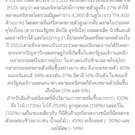
จากรายงานตลาดประจำปี 2553 ขององค์กรรับรองแฟร์เทรดสากล
(FLO) ระบุว่า ตลาดแฟร์เทรดโลกมีการขยายตัวสูงถึง 27% ทำให้
ตลาดแฟร์เทรดโดยรวมมีมูลค่าราว 4,360 ล้านยูโร (ราว 174,400
ล้านบาท) โดยตลาดที่แฟร์เทรดขยายตัวสูงมากคือ ตลาดในประเทศ
ยุโรปใหม่ (สาธารณรัฐเชค ลัธเวีย ลุทธิเนีย) ออสเตรเลีย-นิวซีแลนด์
และอาฟริกาใต้ และไม่ปรากฎว่า มีประเทศใดเลยที่ตลาดหดตัวลงใน
ปี 2553 ตามที่หลายคนเป็นห่วงว่าตลาดแฟร์เทรดน่าจะได้รับผลก
ระทบจากปัญหาวิกฤตเศรษฐกิจที่เกิดขึ้นในสหรัฐอเมริกาและอีก
หลายประเทศในสภาพยุโรป ในทางตรงกันข้าม ตลาดในยุโรป
หลายประเทศขยายตัวเพิ่มขึ้นอย่างมาก เช่น อังกฤษขยายตัว 40%
เนเธอร์แลนด์ 39% เยอรมัน 27% อิตาลี 14% เป็นต้น ในขณะที่
สหรัฐอเมริกาและแคนาดา ตลาดแฟร์เทรดก็ยังคงขยายตัวเพิ่มขึ้น
เล็กน้อย (5% และ 6%)
สำหรับสินค้าแฟร์เทรดที่มีปริมาณการขายเพิ่มขึ้นมากกว่า 100%
คือ ไวน์ (173%) โกโก้ (153%) ลูกฟุตบอล (138%) และควิโน
(132%) แต่ในขณะเดียวกัน ก็มีสินค้าแฟร์เทรดบางชนิดที่มียอดหด
ตัวลงค่อนข้างมาก เช่น น้ำผลไม้ (- 45%) เครื่องเทศ (- 30%) และ
ผลไม้สด (- 14%)