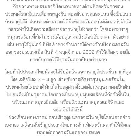
กีดขวางทางธรรมชาติ โดยเฉพาะทางด้านทิศตะวันตกของ
ประเทศไทย มีแนวเทือกเขาสูงชัน ทอดตัวยาวตลอดแนว ซึ่งเป็นแนว
กันพายุได้ดี ส่วนทางด้านภาคใต้ ฝั่งทิศตะวันออกไม่มีแนวกำลังดัง
กล่าวทำให้เกิดความเสียหายจากพายุได้ง่ายกว่า โดยเฉพาะพายุ
หมุนเขตร้อนที่เกิดในช่วงเดือนตุลาคมถึงเดือนธันวาคม ตัวอย่าง
เช่น พายุใต้ฝุ่นเกย์ ที่พัดเข้าทางด้านภาคใต้ทางด้านฝั่งทะเลตะวัน
ออกของประเทศเมื่อ วันที่ 4 พฤศจิกายน 2532 ทำให้เกิดความเสีย
หายกับภาคใต้ฝั่งตะวันออกเป็นอย่างมาก
โดยทั่วไปประเทศไทยมักจะได้รับอิทธิพลจากพายุดีเปรสชั่นมากที่สุด
โดยเฉลี่ยปีละ 3 – 4 ลูก สำหรับการเกิดพายุหมุนเขตร้อนใน
ประเทศไทยโดยปกติ มักเกิดในฤดูฝน ตั้งแต่เดือนพฤษภาคมเป็นต้น
ไป จนถึงเดือนตุลาคม โดยอาจเป็นพายุหมุนเขตร้อนที่ก่อตัวขึ้นใน
บริเวณมหาสมุทรอินเดีย หรือบริเวณมหาสมุทรแปซิฟิกและ
ทะเลจีนใต้ ดังนี้
1.ช่วงเดือนพฤษภาคม ก่อนเข้าฤดูฝนอาจจะมีพายุไซโคลนจากอ่าว
เบงกอล เคลื่อนตัวเข้าสู่ประเทศไทยทางด้านทิศตะวันตก ทำให้มีผลก
ระทบต่อภาคตะวันตกของประเทศ