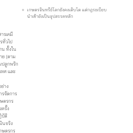
เกษตรอินทรีย์โลกยังคงเติบโต แต่กฎระเบียบ
นำเข้ายังเป็นอุปสรรคหลัก
สารเคมี
ทั่วไป
าน ทั้งใน
ราย (ตาม
มปลูกพริก
อเทศ และ
อย่าง
ารจัดการ
เกษตรกร
ครั้ง
บัติ
มินจริง
งเกษตรกร