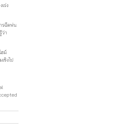
เร่ง
ารฉีดพ่น
้ว่า
ไฮม์
มเชิงไป
al
accepted