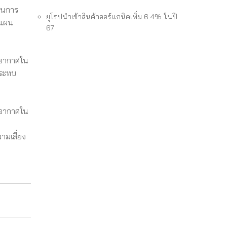
านการ
ยุโรปนำเข้าสินค้าออร์แกนิคเพิ่ม 6.4% ในปี
อแผน
67
ิอากาศใน
กระทบ
ิอากาศใน
ามเสี่ยง