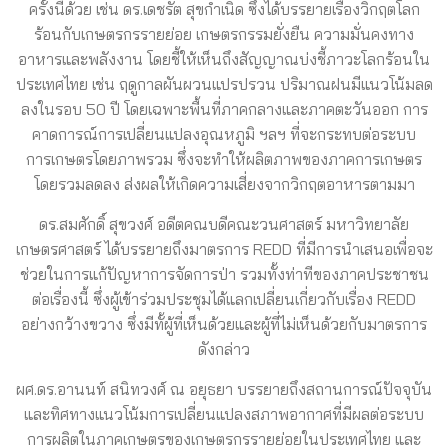
ครั้งนี้ด้วย เช่น ดร.เดชรัต สุขกำเนิด ซึ่งได้บรรยายเรื่องวิกฤตโลก
ร้อนกับเกษตรกรรายย่อย เกษตรกรรมยั่งยืน ความมั่นคงทาง
อาหารและพลังงาน โดยชี้ให้เห็นถึงสัญญาณบ่งชี้ภาวะโลกร้อนใน
ประเทศไทย เช่น ฤดูกาลผันผวนแปรปรวน ปริมาณฝนมีแนวโน้มลด
ลงในรอบ 50 ปี โดยเฉพาะพื้นที่ภาคกลางและภาคตะวันออก การ
คาดการณ์การเปลี่ยนแปลงอุณหภูมิ ฯลฯ ที่จะกระทบต่อระบบ
การเกษตรโดยภาพรวม ซึ่งจะทำให้ผลิตภาพของภาคการเกษตร
โดยรวมลดลง ส่งผลให้เกิดความเสี่ยงจากวิกฤตอาหารตามมา
ดร.สมศักดิ์ สุขวงศ์ อดีตคณบดีคณะวนศาสตร์ มหาวิทยาลัย
เกษตรศาสตร์ ได้บรรยายถึงมาตรการ REDD ที่มีการนำเสนอเพื่อจะ
ช่วยในการแก้ปัญหาการจัดการป่า รวมทั้งท่าทีของภาคประชาชน
ต่อเรื่องนี้ ซึ่งผู้เข้าร่วมประชุมได้แลกเปลี่ยนเกี่ยวกับเรื่อง REDD
อย่างกว้างขวาง ซึ่งมีทั้ผู้ที่เห็นด้วยและผู้ที่ไม่เห็นด้วยกับมาตรการ
ดังกล่าว
ผศ.ดร.อานนท์ สนิทวงศ์ ณ อยุธยา บรรยายถึงสถานการณ์ปัจจุบัน
และทิศทางแนวโน้มการเปลี่ยนแปลงสภาพอากาศที่มีผลต่อระบบ
การผลิตในภาคเกษตรของเกษตรกรรายย่อยในประเทศไทย และ