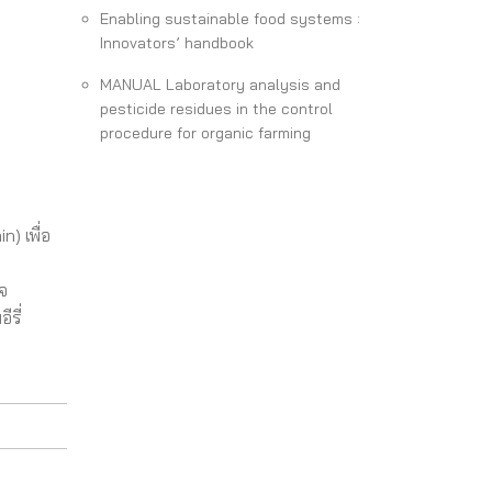
Enabling sustainable food systems :
Innovators’ handbook
MANUAL Laboratory analysis and
pesticide residues in the control
procedure for organic farming
) เพื่อ
จ
ีรี่