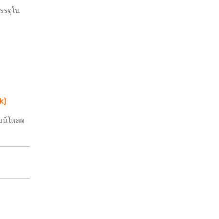
บรรจุใน
nk
]
วน์โหลด