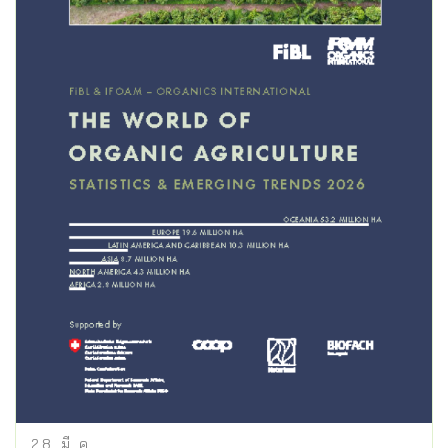
28
มี.ค.