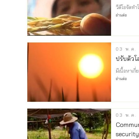
วีดีโอจัดท
อ่านต่อ
03
พ.ค.
ปรับตัวโล
มีเนื้อหาเก
อ่านต่อ
03
พ.ค.
Communi
security