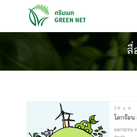
สื
29
ธ.ค.
โลกร้อน 
ผลกระทบ ทา