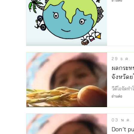
อ่านต่อ
29
ธ.ค.
ผลกระทบ
จังหวัดย
วีดีโอจัดท
อ่านต่อ
03
พ.ค.
Don’t pu