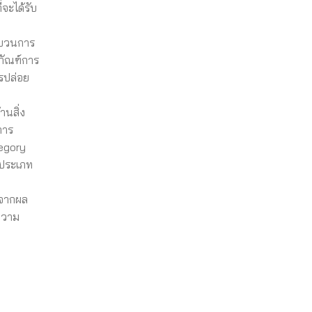
จะได้รับ
ะบวนการ
ภัณฑ์การ
รปล่อย
นสิ่ง
การ
tegory
ะประเภท
าจากผล
ความ