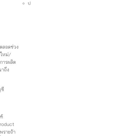
ป
มตลอดช่วง
้ใหม่/
งการผลิต
ณาถึง
ชี
ฑ์
Product
เพราะถ้า