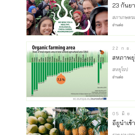
23 กันยา
สภาเกษตร
อ่านต่อ
22
ก.ย.
สหภาพยุโ
สหยุโรป
อ่านต่อ
05
มิ.ย.
อียูนำเข
รายงานสรุป