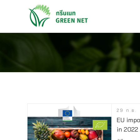
29
ก.ย.
EU impo
in 2022