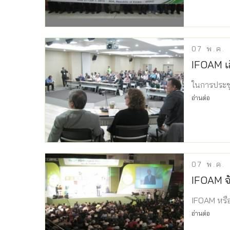
07
พ.ค.
IFOAM เ
ในการประช
อ่านต่อ
07
พ.ค.
IFOAM จั
IFOAM หรือ
อ่านต่อ