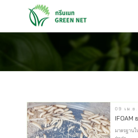
09
เม.ย.
IFOAM ย
มาตรฐานใหม