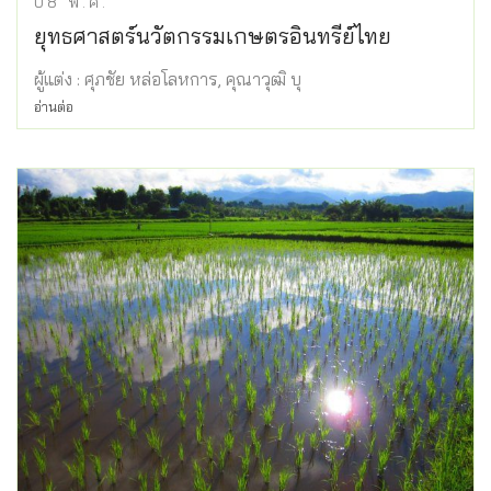
08
พ.ค.
ยุทธศาสตร์นวัตกรรมเกษตรอินทรีย์ไทย
ผู้แต่ง : ศุภชัย หล่อโลหการ, คุณาวุฒิ บุ
อ่านต่อ