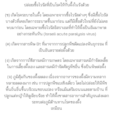
ปล่อยเชื้อไวรัสที่เป็นโรคให้กับผึ้งในรังด้วย
(ข) เกิดโรคระบายในผึ้ง โดยเฉพาะจากเชื้อไวรัสต่างๆ ซึ่งมีเชื้อไวรัส
บางตัวที่เคยเกิดการระบาดขึ้นมาก่อน แต่ก็มีเชื้อตัวใหม่ที่ยังไม่เคย
พบมาก่อน โดยเฉพาะเชื้อไวรัสอิสราเอลที่ทำให้ผึ้งเป็นอัมมาพาต
อย่างกระทันหัน (Israeli acute paralysis virus)
(ค) เกิดจากสารพิษ Bt ที่มาจากการปลูกพืชดัดแปลงพันธุกรรม ที่
เป็นอันตรายต่อผึ้งด้วย
(ง) เกิดจากการใช้สารเคมีการเกษตร โดยเฉพาะสารเคมีกำจัดเพลี้ย
ในการเลี้ยงผึ้งเอง และสารเคมีกำจัดศัตรูพืชอื่น ซึ่งเป็นพิษต่อผึ้ง
(จ) ภูมิคุ้มกันของผึ้งลดลง เนื่องจากอาหารของผึ้งมีความหลาก
หลายลดลงมาก เช่น การปลูกพืชแบเชิงเดี่ยว โดยไม่ปล่อยให้มีพืช
พื้นถิ่นอื่นขึ้นบริเวณขอบแปลง หรือแม้แต่ริมถนนและตามบ้าน ที่
ปลูกแต่หญ้าให้ดูเรียบร้อย ทำให้ผึ้งขาดสารอาหารสำคัญจนส่งผลก
ระทบต่อภูมิต้านทานโรคของผึ้ง
เหมือน