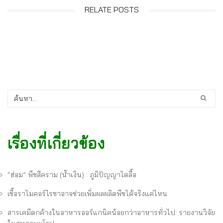
RELATE POSTS
เรื่องที่เกี่ยวข้อง
“ฮ่อม” พืชสีคราม (น้ำเงิน) : ภูมิปัญญาไตลื้อ
เชื้อราไมคอร์ไรซาอาจช่วยเพิ่มผลผลิตพืชได้จริงแค่ไหน
สารเคมีตกค้างในอาหารออร์แกนิคน้อยกว่าอาหารทั่วไป: รายงานวิจัย