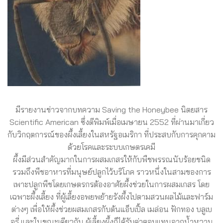
มีรายงานข่าวจากบทความ Saving the Honeybee นิตยสาร
Scientific American ซึ่งตีพิมพ์เมื่อเมษายน 2552 ที่ผ่านมาเกี่ยว
กับวิกฤตการณ์ของผึ้งเลี้ยงในสหรัฐอเมริกา ที่ประสบกับการคุกคาม
ด้วยโรคและระบบเกษตรเคมี
ผึ้งมีส่วนสำคัญมากในการผสมเกสรให้กับพืชพรรณนับร้อยชนิด
รวมถึงพืชอาหารที่มนุษย์ปลูกไว้บริโภค ราวหนึ่งในสามของการ
เพาะปลูกพืชโดยเกษตรกรต้องอาศัยผึ้งช่วยในการผสมเกสร โดย
เฉพาะผึ้งเลี้ยง ที่ผู้เลี้ยงอพยพย้ายรังผึ้งไปตามสวนผลไม้และฟาร์ม
ต่างๆ เพื่อให้ผึ้งช่วยผสมเกสรกับต้นแอ็บเปิ้ล เมล่อน ฟักทอง บลูเบ
อรี่ และในขณะเดียวกัน ผู้เลี้ยงผึ้งก็ได้รับค่าตอบแทนจากน้ำหวาน