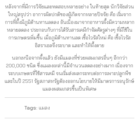
หลังจากที่มีการวิจัยและทดสอบหลายอย่าง ในท้ายสุด นักวิจัยส่วน
ใหญ่สรุปว่า อาการผิดปกติของผู้เกิดจากหลายปัจจัย คือ เริ่มจาก
การที่ผึ้งมีภูมิต้านทานลดลง อันเนื่องมาจากอาหารผึ้งมีความหลาก
หลายลดลง ประกอบกับการได้รับสารเคมีกำจัดศัตรูต่างๆ ที่มีใช้ใน
การเกษตรเพิ่มขึ้น เมื่อภูมิต้านทานลด เชื้อไวรัสใหม่ คือ เชื้อไวรัส
อิสราเอลจึงระบาด และทำให้ผึ้งตาย
นอกเหนือจากผึ้งแล้ว ยังมีแมลงที่ช่วยผสมเกสรอื่นๆ อีกกว่า
200,000 ชนิด ซึ่งแมลงเหล่านี้มีจำนวนลดลงอย่างมาก เนื่องจาก
ระบบเกษตรที่ใช้สารเคมี จนเริ่มส่งผลกระทบต่อการเพาะปลูกพืช
และในปี 2551 รัฐสภาสหรัฐต้องออกนโยบายให้มีมาตรการอนุรักษ์
แมลงผสมเกสรขึ้นเป็นพิเศษ
Tags:
แมลง