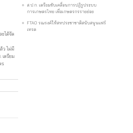
ส.ป.ก. เตรียมขับเคลื่อนการปฏิรูประบบ
การเกษตรไทย เพื่อเกษตรกรรายย่อย
FTAO รณรงค์ให้สหประชาชาติสนับสนุนแฟร์
เทรด
ะได้จัด
ว ไม่มี
. เตรียม
ตร