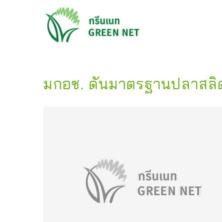
มกอช. ดันมาตรฐานปลาสลิด