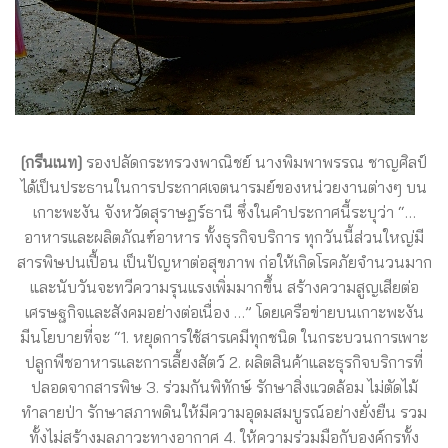
[กรีนเนท]
รองปลัดกระทรวงพาณิชย์ นางพิมพาพรรณ ชาญศิลป์
ได้เป็นประธานในการประกาศเจตนารมย์ของหน่วยงานต่างๆ บน
เกาะพะงัน จังหวัดสุราษฏร์ธานี ซึ่งในคำประกาศนี้ระบุว่า “…
อาหารและผลิตภัณฑ์อาหาร ทั้งธุรกิจบริการ ทุกวันนี้ส่วนใหญ่มี
สารพิษปนเปื้อน เป็นปัญหาต่อสุขภาพ ก่อให้เกิดโรคภัยจำนวนมาก
และนับวันจะทวีความรุนแรงเพิ่มมากขึ้น สร้างความสูญเสียต่อ
เศรษฐกิจและสังคมอย่างต่อเนื่อง …” โดยเครือข่ายบนเกาะพะงัน
มีนโยบายที่จะ “1. หยุดการใช้สารเคมีทุกชนิด ในกระบวนการเพาะ
ปลูกพืชอาหารและการเลี้ยงสัตว์ 2. ผลิตสินค้าและธุรกิจบริการที่
ปลอดจากสารพิษ 3. ร่วมกันพิทักษ์ รักษาสิ่งแวดล้อม ไม่ตัดไม้
ทำลายป่า รักษาสภาพดินให้มีความอุดมสมบูรณ์อย่างยั่งยืน รวม
ทั้งไม่สร้างมลภาวะทางอากาศ 4. ให้ความร่วมมือกับองค์กรทั้ง