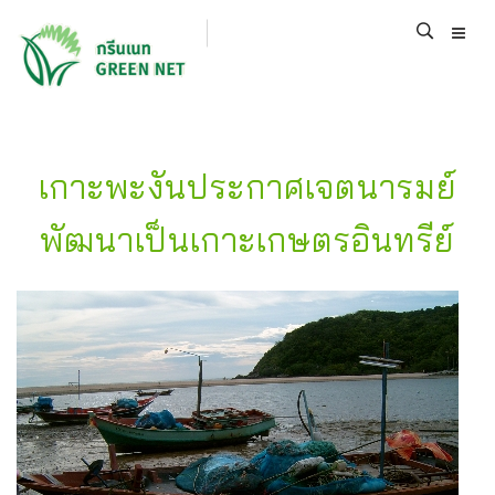
เกาะพะงันประกาศเจตนารมย์
พัฒนาเป็นเกาะเกษตรอินทรีย์