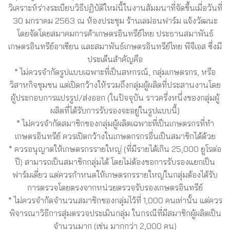
วิเคราะห์ร่างระเบียบวิธี​ปฏิบัติ​ใหม่นี้ในงานสัมมนาที่จัดขึ้นเมื่อวันที่
30 มกราคม 2563 ณ ห้องประชุม ร้านเลม่อนฟาร์ม แจ้งวัฒนะ
โดยจัดโดยสมาคมการค้า​เกษตร​อินทรีย์​ไทย ประธานสมาพันธ์
เกษตรอินทรีย์​อาเซียน และสมาพันธ์เกษตร​อินทรีย์​ไทย​ พีจีเอส ซึ่งมี
ประเด็นสำคัญคือ
* ไม่ควรจำกัดรูปแบบเฉพาะที่เป็นสหกรณ์, กลุ่มเกษตรกร, หรือ
วิสาหกิจชุมชน แต่เปิดกว้างให้รวมถึงกลุ่มผู้ผลิตที่ประสานงานโดย
ผู้ประกอบการแปรรูป/ส่งออก (ในปัจจุบัน ราวครึ่งหนึ่งของกลุ่มผู้
ผลิตที่ได้รับการรับรองจะอยู่ในรูปแบบนี้)
* ไม่ควรจำกัดสมาชิกของกลุ่มผู้ผลิตเฉพาะที่เป็นเกษตรกรที่ทำ
เกษตรอินทรีย์ ควรเปิดกว้างในเกษตกรกรอื่นเป็นสมาชิกได้ด้วย
* ควรอนุญาตให้เกษตรกรรายใหญ่ (ที่มีรายได้เกิน 25,000 ยูโรต่อ
ปี) สามารถเป็นสมาชิกกลุ่มได้ โดยไม่ต้องขอการรับรองแยกเป็น
ฟาร์มเดี่ยว แต่ควรกำหนดให้เกษตรกรรายใหญ่ในกลุ่มต้องได้รับ
การตรวจโดยตรงจากหน่วยตรวจรับรองเกษตรอินทรีย์
* ไม่ควรจำกัดจำนวนสมาชิกของกลุ่มไว้ที่ 1,000 คนเท่านั้น แต่ควร
พิจารณาวิธีการสุ่มตรวจประเมินกลุ่ม ในกรณีที่มีสมาชิกผู้ผลิตเป็น
จำนวนมาก (เช่น มากกว่า 2,000 คน)