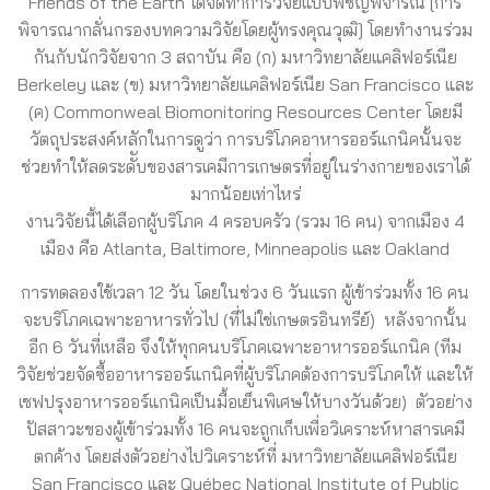
Friends of the Earth ได้จัดทำการวิจัยแบบพิชญพิจารณ์ [การ
พิจารณากลั่นกรองบทความวิจัยโดยผู้ทรงคุณวุฒิ] โดยทำงานร่วม
กันกับนักวิจัยจาก 3 สถาบัน คือ (ก) มหาวิทยาลัยแคลิฟอร์เนีย
Berkeley และ (ข) มหาวิทยาลัยแคลิฟอร์เนีย San Francisco และ
(ค) Commonweal Biomonitoring Resources Center โดยมี
วัตถุประสงค์หลักในการดูว่า การบริโภคอาหารออร์แกนิคนั้นจะ
ช่วยทำให้ลดระดัับของสารเคมีการเกษตรที่อยู่ในร่างกายของเราได้
มากน้อยเท่าไหร่
งานวิจัยนี้ได้เลือกผู้บริโภค 4 ครอบครัว (รวม 16 คน) จากเมือง 4
เมือง คือ Atlanta, Baltimore, Minneapolis และ Oakland
การทดลองใช้เวลา 12 วัน โดยในช่วง 6 วันแรก ผู้เข้าร่วมทั้ง 16 คน
จะบริโภคเฉพาะอาหารทั่วไป (ที่ไม่ใช่เกษตรอินทรีย์) หลังจากนั้น
อีก 6 วันที่เหลือ จึงให้ทุกคนบริโภคเฉพาะอาหารออร์แกนิค (ทีม
วิจัยช่วยจัดซื้ออาหารออร์แกนิคที่ผู้บริโภคต้องการบริโภคให้ และให้
เชฟปรุงอาหารออร์แกนิคเป็นมื้อเย็นพิเศษให้บางวันด้วย) ตัวอย่าง
ปัสสาวะของผู้เข้าร่วมทั้ง 16 คนจะถูกเก็บเพื่อวิเคราะห์หาสารเคมี
ตกค้าง โดยส่งตัวอย่างไปวิเคราะห์ที่ มหาวิทยาลัยแคลิฟอร์เนีย
San Francisco และ Québec National Institute of Public