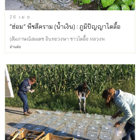
26
เม.ย.
“ฮ่อม” พืชสีคราม (น้ำเงิน) : ภูมิปัญญาไตลื้อ
(สัมภาษณ์สมเดช อินทะวงษา ชาวไตลื้อ หลวงพ
อ่านต่อ