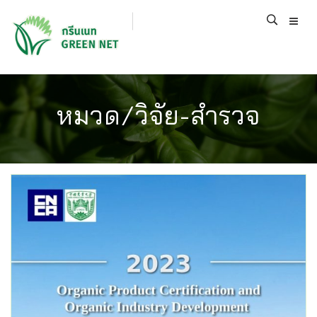
หมวด/วิจัย-สำรวจ