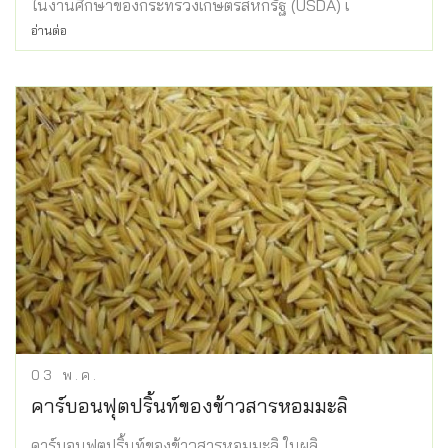
ในงานศึกษาของกระทรวงเกษตรสหกรัฐ (USDA) เ
อ่านต่อ
03
พ.ค.
คาร์บอนฟุตปริ้นท์ของข้าวสารหอมมะลิ
คาร์บอนฟุตปริ้นท์ของข้าวสารหอมมะลิ ในผลิ