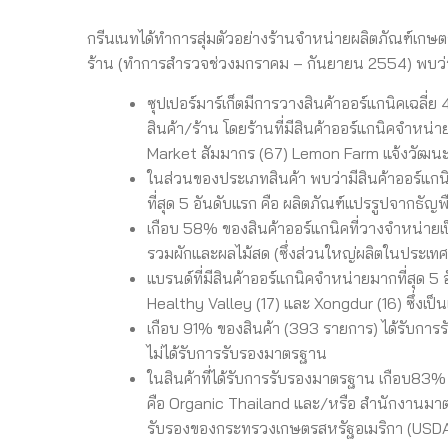
กรีนเนทได้ทำการสุ่มตัวอย่างร้านจำหน่ายผลิตภัณฑ์เกษตร
ร้าน (ทำการสำรวจช่วงมกราคม – กันยายน 2554) พบว่
ซุปเปอร์มาร์เก็ตมีการวางสินค้าออร์แกนิคเฉลี่ย
สินค้า/ร้าน โดยร้านที่มีสินค้าออร์แกนิคจำหน่
Market สัมมากร (67) Lemon Farm แจ้งวัฒนะ
ในส่วนของประเภทสินค้า พบว่ามีสินค้าออร์แก
ที่สุด 5 อันดับแรก คือ ผลิตภัณฑ์แปรรูปจากธัญพ
เกือบ 58% ของสินค้าออร์แกนิคที่วางจำหน่ายเป็น
รวมผักและผลไม้สด (ซึ่งส่วนใหญ่ผลิตในประเทศ
แบรนด์ที่มีสินค้าออร์แกนิคจำหน่ายมากที่สุด 
Healthy Valley (17) และ Xongdur (16) ซึ่งเป็
เกือบ 91% ของสินค้า (393 รายการ) ได้รับการรั
ไม่ได้รับการรับรองมาตรฐาน
ในสินค้าที่ได้รับการรับรองมาตรฐาน เกือบ83
คือ Organic Thailand และ/หรือ สำนักงานมาตรฐ
รับรองของกระทรวงเกษตรสหรัฐอเมริกา (USD