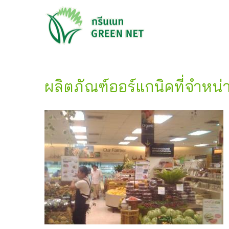
ผลิตภัณฑ์ออร์แกนิคที่จำห