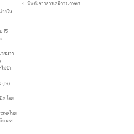
พิษภัยจากสารเคมีการเกษตร
น่ายใน
่ย 15
la
น่ายมาก
)
าไม่นับ
 (18)
นิค โดย
ระเทศไทย
คือ ตรา