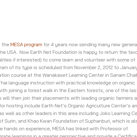
f the
MESA program
for 4 years now sending many new genera
 the USA. Now Earth Net Foundation is happy to return the fav
lities if interested) to come learn and volunteer with some of
ogram of its type is scheduled from November 2, 2012 to Januar
ation course at the Wanakaset Learning Center in Sanam Chai
ai language instruction with practical knowledge on organic
th joining a forest walk in the Eastern forests, one of the las
 will then join their placements with leading organic farmers 
for hosting include Earth Net’s Organic Agriculture Center’s a
s well as other leaders in this area including Joko Learning C
f Surin, and Khao Kwan Foundation of Suphanburi, which is al
he hands on experience, MESA has linked with Professor of
grate learnings in a greater perspective and provide a Certifica