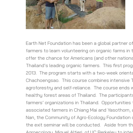
Earth Net Foundation has been a global partner o
farmers to learn volunteering on organic farms in
offer the chance for Americans (and other nationa
Thailand’s leading organic farmers. This first pr
2013. The program starts with a two-week orient
Chachoengsao. This course combines intensive Th
agroforestry and self-reliance. The course ends wi
healthy forest areas of Thailand. The participants
farmers’ organizations in Thailand. Opportunities 
associated farmers in Chiang Mai and Yasothorn, a
Nan, the Community of Agro-Ecology Foundation o
the exit seminar will be conducted. Aside from t
Agroecology, Miquel Altieri, of UC Berkeley to inte