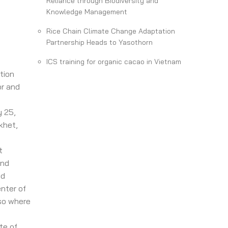
Reliance through Biodiversity and
Knowledge Management
Rice Chain Climate Change Adaptation
Partnership Heads to Yasothorn
ICS training for organic cacao in Vietnam
tion
or and
y 25,
khet,
t
and
nd
enter of
so where
te of