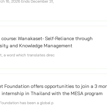
rch 16, 2026 Ends December 31,
g course: Wanakaset- Self-Reliance through
rsity and Knowledge Management
, a word which translates direc
t Foundation offers opportunities to join a 3 mo
g internship in Thailand with the MESA program
Foundation has been a global p