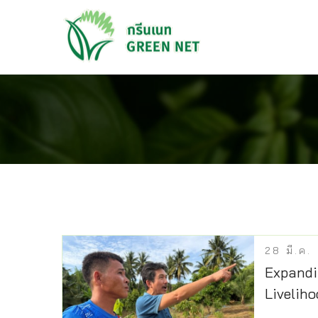
28
มี.ค.
Expandi
Livelih