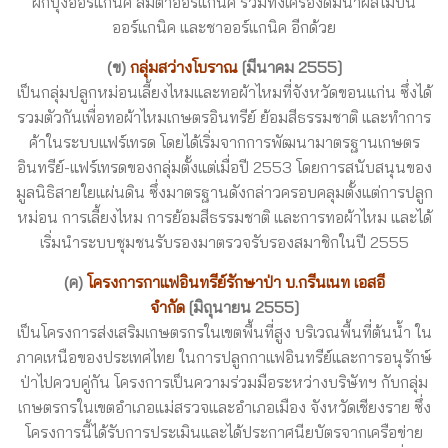
ผักบุ้งออร์แกนิค ส้มตำออร์แกนิค รวมทั้งเครื่องดื่มน้ำผลไม้ปั่น
ออร์แกนิค และชาออร์แกนิค อีกด้วย
(ข)
กลุ่มสว่างโบราณ
[มีนาคม 2555]
เป็นกลุ่มปลูกหม่อนเลี้ยงไหมและทอผ้าไหมที่จังหวัดขอนแก่น ซึ่งได้
รวมตัวกันเพื่อทอผ้าไหมเกษตรอินทรีย์ ย้อมสีธรรมชาติ และทำการ
ค้าในระบบแฟร์เทรด โดยได้เริ่มจากการพัฒนามาตรฐานเกษตร
อินทรีย์-แฟร์เทรดของกลุ่มตั้งแต่เมื่อปี 2553 โดยการสนับสนุนของ
มูลนิธิสายใยแผ่นดิน ซึ่งมาตรฐานดังกล่าวครอบคลุมตั้งแต่การปลูก
หม่อน การเลี้ยงไหม การย้อมสีธรรมชาติ และการทอผ้าไหม และได้
เริ่มนำระบบชุมชนรับรองมาตรวจรับรองสมาชิกในปี 2555
(ค)
โครงการกาแฟอินทรีย์รักษาป่า บ.กรีนเนท เอสอี
จำกัด
[มิถุนายน 2555]
เป็นโครงการส่งเสริมเกษตรกรในเขตพื้นที่สูง บริเวณพื้นที่ต้นน้ำ ใน
ภาคเหนือของประเทศไทย ในการปลูกกาแฟอินทรีย์และการอนุรักษ์
ป่าไปควบคู่กัน โครงการเป็นความร่วมมือระหว่างบริษัทฯ กับกลุ่ม
เกษตรกรในเขตอำเภอแม่สรวจและอำเภอเมือง จังหวัดเชียงราย ซึ่ง
โครงการนี้ได้รับการประเมินและได้ประกาศนียบัตรจากเครือข่าย