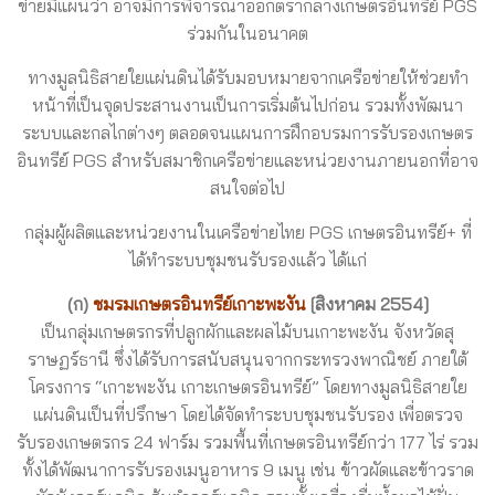
ข่ายมีแผนว่า อาจมีการพิจารณาออกตรากลางเกษตรอินทรีย์ PGS
ร่วมกันในอนาคต
ทางมูลนิธิสายใยแผ่นดินได้รับมอบหมายจากเครือข่ายให้ช่วยทำ
หน้าที่เป็นจุดประสานงานเป็นการเริ่มต้นไปก่อน รวมทั้งพัฒนา
ระบบและกลไกต่างๆ ตลอดจนแผนการฝึกอบรมการรับรองเกษตร
อินทรีย์ PGS สำหรับสมาชิกเครือข่ายและหน่วยงานภายนอกที่อาจ
สนใจต่อไป
กลุ่มผู้ผลิตและหน่วยงานในเครือข่ายไทย PGS เกษตรอินทรีย์+ ที่
ได้ทำระบบชุมชนรับรองแล้ว ได้แก่
(ก)
ชมรมเกษตรอินทรีย์เกาะพะงัน
[สิงหาคม 2554]
เป็นกลุ่มเกษตรกรที่ปลูกผักและผลไม้บนเกาะพะงัน จังหวัดสุ
ราษฏร์ธานี ซึ่งได้รับการสนับสนุนจากกระทรวงพาณิชย์ ภายใต้
โครงการ “เกาะพะงัน เกาะเกษตรอินทรีย์” โดยทางมูลนิธิสายใย
แผ่นดินเป็นที่ปรึกษา โดยได้จัดทำระบบชุมชนรับรอง เพื่อตรวจ
รับรองเกษตรกร 24 ฟาร์ม รวมพื้นที่เกษตรอินทรีย์กว่า 177 ไร่ รวม
ทั้งได้พัฒนาการรับรองเมนูอาหาร 9 เมนู เช่น ข้าวผัดและข้าวราด