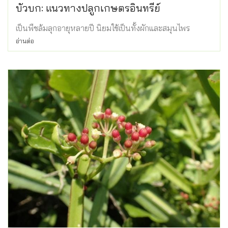
บัวบก: แนวทางปลูกเกษตรอินทรีย์
เป็นพืชล้มลุกอายุหลายปี นิยมใช้เป็นทั้งผักและสมุนไพร
อ่านต่อ