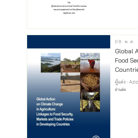
08
พ.ค.
Global A
Food Sec
Countri
ผู้แต่ง : A
อ่านต่อ