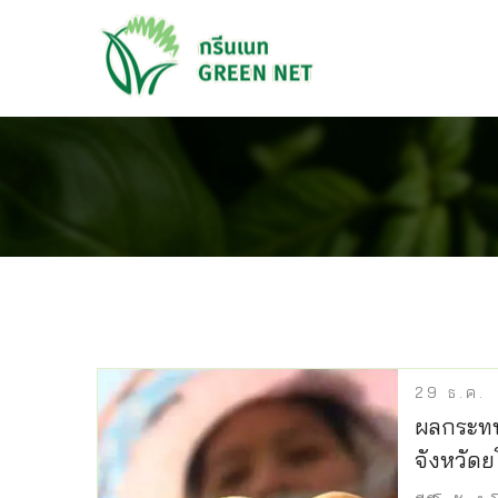
29
ธ.ค.
ผลกระทบ
จังหวัดย