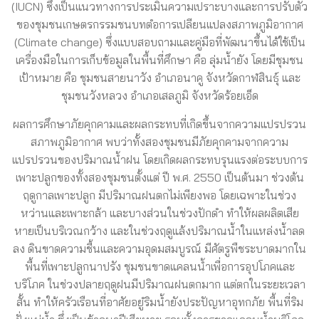
(IUCN) ซึ่งเป็นแนวทางการประเมินความเปราะบางและการปรับตัว
ของชุมชนเกษตรกรรมชนบทตํอการเปลียนแปลงสภาพภูมิอากาศ
(Climate change) ซึ่งแบบสอบถามและคู่มือที่พัฒนาขึ้นได้ใช้เป็น
เครื่องมือในการเก็บข้อมูลในพื้นที่ศึกษา คือ ลุ่มน้ำยัง โดยมีชุมชน
เป้าหมาย คือ ชุมชนสายนาวัง อําเภอนาคู จังหวัดกาฬสินธุ์ และ
ชุมชนวังหลวง อําเภอเสลภูมิ จังหวัดร้อยเอ็ด
ผลการศึกษาภัยคุกคามและผลกระทบที่เกิดขึ้นจากความแปรปรวน
สภาพภูมิอากาศ พบว่าทั้งสองชุมชนมีภัยคุกคามจากความ
แปรปรวนของปริมาณน้ำฝน โดยเกิดผลกระทบรุนแรงต่อระบบการ
เพาะปลูกของทั้งสองชุมชนตั้งแต่ ปี พ.ศ. 2550 เป็นต้นมา ช่วงต้น
ฤดูกาลเพาะปลูก มีปริมาณฝนตกไม่เพียงพอ โดยเฉพาะในช่วง
หว่านและเพาะกล้า และบางส่วนในช่วงปักดํา ทําให้ผลผลิตเสีย
หายเป็นบริเวณกว้าง และในช่วงฤดูแล้งปริมาณน้ำในแหล่งน้ำลด
ลง ดินขาดความชื้นและความอุดมสมบูรณ์ มีศัตรูพืชระบาดมากใน
พื้นที่เพาะปลูกนาปรัง ชุมชนขาดแคลนน้ำเพื่อการอุปโภคและ
บริโภค ในช่วงปลายฤดูฝนมีปริมาณฝนตกมาก แต่ตกในระยะเวลา
สั้น ทําให้ครัวเรือนที่อาศัยอยูํริมน้ำยังประปัญหาอุทกภัย พื้นที่ริม