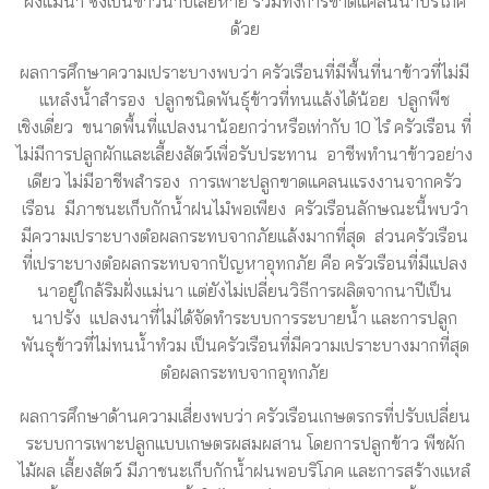
ฝั่งแม่น้ำ ซึ่งเป็นข้าวนาปีเสียหาย รวมทั้งการขาดแคลนน้ำบริโภค
ด้วย
ผลการศึกษาความเปราะบางพบว่า ครัวเรือนที่มีพื้นที่นาข้าวที่ไม่มี
แหลํงน้ำสํารอง ปลูกชนิดพันธุ์ข้าวที่ทนแล้งได้น้อย ปลูกพืช
เชิงเดี่ยว ขนาดพื้นที่แปลงนาน้อยกว่าหรือเท่ากับ 10 ไรํ ครัวเรือน ที่
ไม่มีการปลูกผักและเลี้ยงสัตว์เพื่อรับประทาน อาชีพทํานาข้าวอย่าง
เดียว ไม่มีอาชีพสํารอง การเพาะปลูกขาดแคลนแรงงานจากครัว
เรือน มีภาชนะเก็บกักน้ำฝนไมํพอเพียง ครัวเรือนลักษณะนี้พบวํา
มีความเปราะบางตํอผลกระทบจากภัยแล้งมากที่สุด ส่วนครัวเรือน
ที่เปราะบางตํอผลกระทบจากปัญหาอุทกภัย คือ ครัวเรือนที่มีแปลง
นาอยูํใกล้ริมฝั่งแม่นา แต่ยังไม่เปลี่ยนวิธีการผลิตจากนาปีเป็น
นาปรัง แปลงนาที่ไม่ได้จัดทําระบบการระบายน้ำ และการปลูก
พันธุข้าวที่ไม่ทนน้ำทํวม เป็นครัวเรือนที่มีความเปราะบางมากที่สุด
ตํอผลกระทบจากอุทกภัย
ผลการศึกษาด้านความเสี่ยงพบว่า ครัวเรือนเกษตรกรที่ปรับเปลี่ยน
ระบบการเพาะปลูกแบบเกษตรผสมผสาน โดยการปลูกข้าว พืชผัก
ไม้ผล เลี้ยงสัตว์ มีภาชนะเก็บกักน้ำฝนพอบริโภค และการสร้างแหลํ