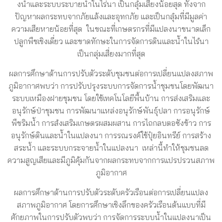
งน้ำและระบบระบายน้ำในไร่นา เป็นกลุํมเสียงน้อยสุด ทั้งจาก
ปัญหาผลกระทบจากภัยแล้งและอุทกภัย และเป็นกลุํมที่มีมูลค่า
ความเสียหายน้อยที่สุด ในขณะที่เกษตรกรที่มีแปลงนาขนาดเล็ก
ปลูกพืชเชิงเดี่ยว และขาดทักษะในการจัดการดินและน้ำในไรํนา
เป็นกลุ่มเสี่ยงมากที่สุด
ผลการศึกษาด้านการปรับตัวระดับชุมชนต่อการเปลี่ยนแปลงสภาพ
ภูมิอากาศพบว่า การปรับปรุงระบบการจัดการน้ำชุมชนโดยพัฒนา
ระบบเหมืองฝายชุมชน โดยใช้เทคโนโลยีพื้นบ้าน การส่งเสริมและ
อนุรักษ์ป่าชุมชน การพัฒนาแหล่งอนุรักษ์พันธุ์ปลา การอนุรักษ์
พืชริมน้ำ การสํงเสริมเกษตรผสมผสาน การไถกลบตอซังข้าว การ
อนุรักษ์ดินและน้ำในแปลงนา การรณรงค์ใช้ปุ๋ยอินทรีย์ การสร้าง
สระน้ำ และระบบกระจายน้ำในแปลงนา เหล่านี้ทำให้ชุมชนลด
ความสูญเสียและมีภูมิคุ้มกันจากผลกระทบจากการแปรปรวนสภาพ
ภูมิอากาศ
ผลการศึกษาด้านการปรับตัวระดับครัวเรือนต่อการเปลี่ยนแปลง
สภาพภูมิอากาศ โดยการศึกษาเชิงลึกของครัวเรือนต้นแบบที่มี
ศักยภาพในการปรับตัวพบว่า การจัดการระบบน้ำในแปลงนาเป็น