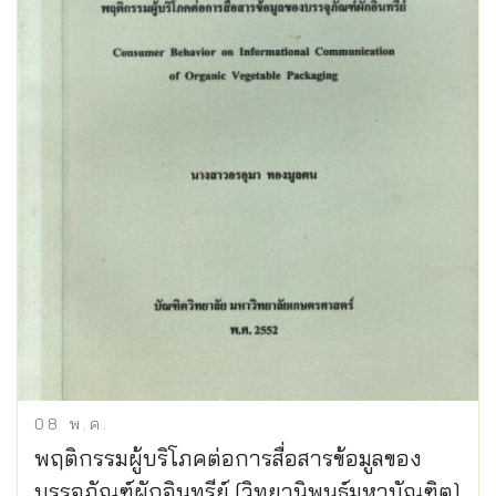
08
พ.ค.
พฤติกรรมผู้บริโภคต่อการสื่อสารข้อมูลของ
บรรจุภัณฑ์ผักอินทรีย์ [วิทยานิพนธ์มหาบัณฑิต]