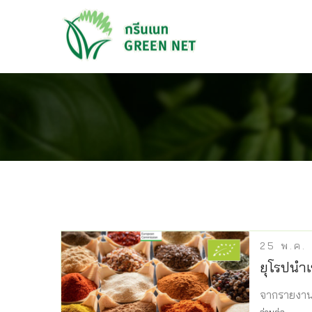
25
พ.ค.
ยุโรปนำเ
จากรายงาน