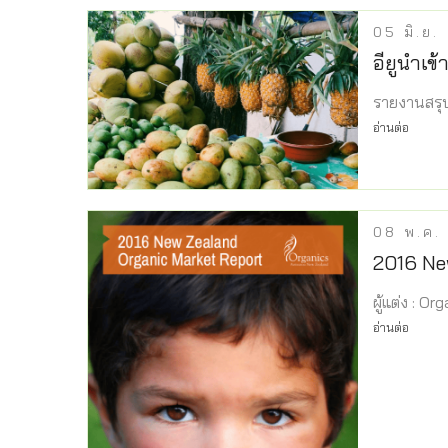
05
มิ.ย.
อียูนำเข
รายงานสรุป
อ่านต่อ
08
พ.ค.
2016 Ne
ผู้แต่ง : 
อ่านต่อ