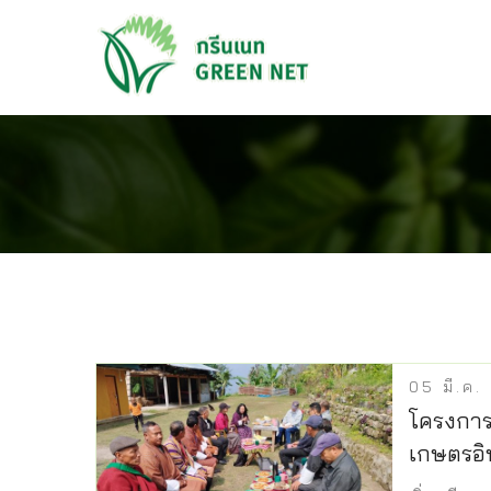
05
มี.ค.
‍โครงกา
เกษตรอิ