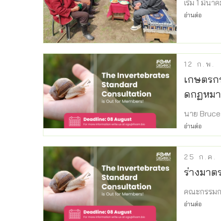
เริ่ม 1 มี
อ่านต่อ
12
ก.พ.
เกษตรกร
ดกฏหมา
นาย Bruce 
อ่านต่อ
25
ก.ค.
ร่างมาต
คณะกรรมก
อ่านต่อ