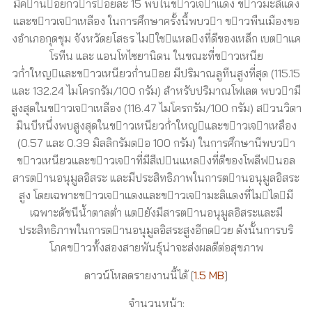
มีคานอยกวารอยละ 15 พบในขาวเจาแดง ขาวมะลิแดง
และขาวเจาเหลือง ในการศึกษาครั้งนี้พบวา ขาวพืนเมืองขอ
งอําเภอกุดชุม จังหวัดยโสธร ไมใชแหลงที่ดีของเหล็ก เบตาแค
โรทีน และ แอนโทไซยานิดน ในขณะที่ขาวเหนีย
วก่ําใหญและขาวเหนียวก่ํานอย มีปริมาณลูทีนสูงที่สุด (115.15
และ 132.24 ไมโครกรัม/100 กรัม) สําหรับปริมาณโฟเลต พบวามี
สูงสุดในขาวเจาเหลือง (116.47 ไมโครกรัม/100 กรัม) สวนวิตา
มินบีหนึ่งพบสูงสุดในขาวเหนียวก่ําใหญและขาวเจาเหลือง
(0.57 และ 0.39 มิลลิกรัมตอ 100 กรัม) ในการศึกษานีพบวา
ขาวเหนียวและขาวเจาที่มีสีเปนแหลงที่ดีของโพลีฟนอล
สารตานอนุมูลอิสระ และมีประสิทธิภาพในการตานอนุมูลอิสระ
สูง โดยเฉพาะขาวเจาแดงและขาวเจามะลิแดงที่ไมไดมี
เฉพาะดัชนีน้ำตาลต่ำ แตยังมีสารตานอนุมูลอิสระและมี
ประสิทธิภาพในการตานอนุมูลอิสระสูงอีกดวย ดังนั้นการบริ
โภคขาวทั้งสองสายพันธุ์น่าจะส่งผลดีต่อสุขภาพ
ดาวน์โหลดรายงานนี้ได้ [
1.5 MB
]
จำนวนหน้า: