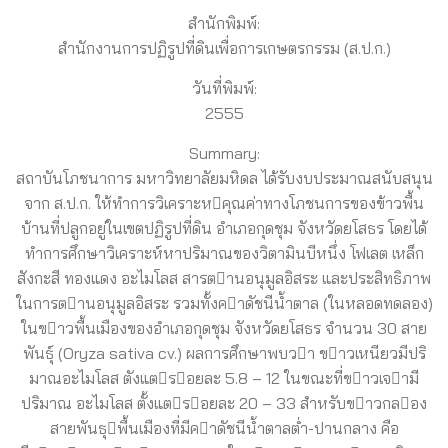
สำนักพิมพ์:
สำนักงานการปฏิรูปที่ดินเพื่อการเกษตรกรรม (ส.ป.ก.)
วันที่พิมพ์:
2555
Summary:
สถาบันโภชนาการ มหาวิทยาลัยมหิดล ได้รับงบประมาณสนับสนุน
จาก ส.ป.ก. ให้ทำการวิเคราะหคุณค่าทางโภชนการของข้าวพื้น
บ้านที่ปลูกอยู่ในเขตปฏิรูปที่ดิน อําเภอกุดชุม จังหวัดยโสธร โดยได้
ทำการศึกษาวิเคราะห์หาปริมาณของวิตามินบีหนึ่ง โฟเลต เหล็ก
สังกะสี ทองแดง อะไมโลส สารตานอนุมูลอิสระ และประสิทธิภาพ
ในการตานอนุมูลอิสระ รวมทั้งคาดัชนีน้ําตาล (ในหลอดทดลอง)
ในขาวพื้นเมืองของอําเภอกุดชุม จังหวัดยโสธร จํานวน 30 สาย
พันธุ์ (Oryza sativa cv.) ผลการศึกษาพบวา ขาวเหนียวมีปริ
มาณอะไมโลส ตังแตรอยละ 5.8 – 12 ในขณะที่ขาวเจามี
ปริมาณ อะไมโลส ตั้งแตรอยละ 20 – 33 สําหรับขาวกลอง
สายพันธุพื้นเมืองที่มีคาดัชนีน้ําตาลต่ำ-ปานกลาง คือ