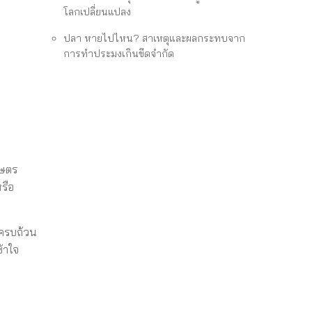
โลกเปลี่ยนแปลง
ปลา หายไปไหน? สาเหตุและผลกระทบจาก
การทำประมงเกินขีดจำกัด
กษตร
รือ
งครบถ้วน
้าใจ