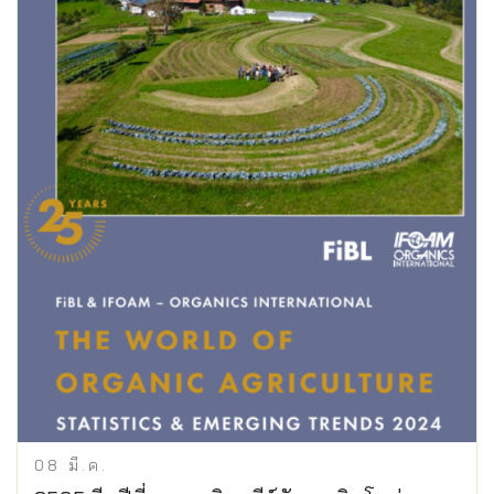
08
มี.ค.