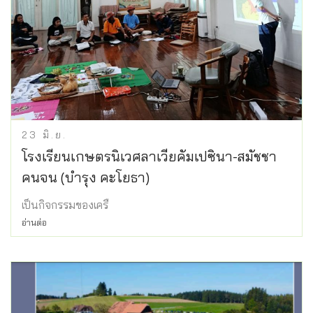
23
มิ.ย.
โรงเรียนเกษตรนิเวศลาเวียคัมเปซินา-สมัชชา
คนจน (บำรุง คะโยธา)
เป็นกิจกรรมของเครื
อ่านต่อ