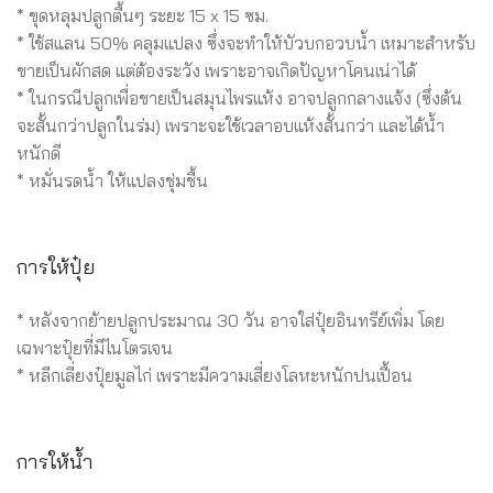
* ขุดหลุมปลูกตื้นๆ ระยะ 15 x 15 ซม.
* ใช้สแลน 50% คลุมแปลง ซึ่งจะทำให้บัวบกอวบน้ำ เหมาะสำหรับ
ขายเป็นผักสด แต่ต้องระวัง เพราะอาจเกิดปัญหาโคนเน่าได้
* ในกรณีปลูกเพื่อขายเป็นสมุนไพรแห้ง อาจปลูกกลางแจ้ง (ซึ่งต้น
จะสั้นกว่าปลูกในร่ม) เพราะจะใช้เวลาอบแห้งสั้นกว่า และได้น้ำ
หนักดี
* หมั่นรดน้ำ ให้แปลงชุ่มชื้น
การให้ปุ๋ย
* หลังจากย้ายปลูกประมาณ 30 วัน อาจใส่ปุ๋ยอินทรีย์เพิ่ม โดย
เฉพาะปุ๋ยที่มีไนโตรเจน
* หลีกเลี่ยงปุ๋ยมูลไก่ เพราะมีความเสี่ยงโลหะหนักปนเปื้อน
การให้น้ำ