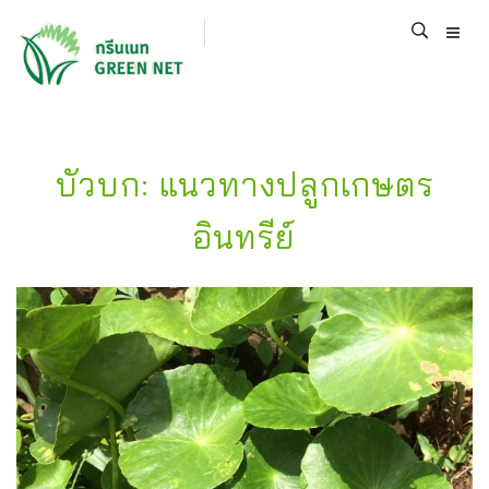
บัวบก: แนวทางปลูกเกษตร
อินทรีย์