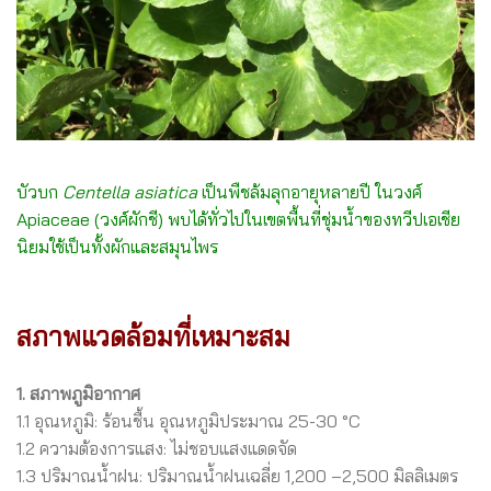
บัวบก
Centella asiatica
เป็นพืชล้มลุกอายุหลายปี ในวงศ์
Apiaceae (วงศ์ผักชี) พบได้ทั่วไปในเขตพื้นที่ชุ่มน้ำของทวีปเอเชีย
นิยมใช้เป็นทั้งผักและสมุนไพร
สภาพแวดล้อมที่เหมาะสม
1. สภาพภูมิอากาศ
1.1 อุณหภูมิ: ร้อนชื้น อุณหภูมิประมาณ 25-30 °C
1.2 ความต้องการแสง: ไม่ชอบแสงแดดจัด
1.3 ปริมาณน้ำฝน: ปริมาณน้ำฝนเฉลี่ย 1,200 –2,500 มิลลิเมตร