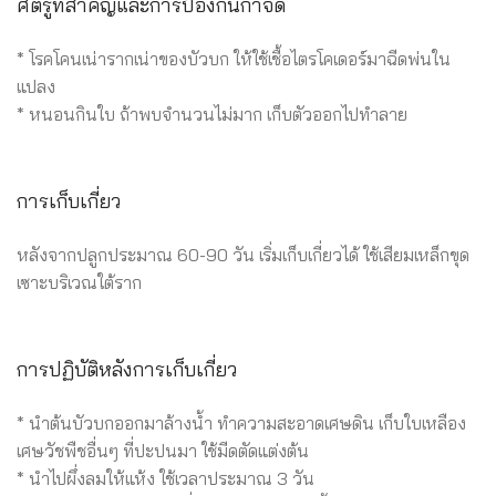
ศัตรูที่สำคัญและการป้องกันกำจัด
* โรคโคนเน่ารากเน่าของบัวบก ให้ใช้เชื้อไตรโคเดอร์มาฉีดพ่นใน
แปลง
* หนอนกินใบ ถ้าพบจำนวนไม่มาก เก็บตัวออกไปทำลาย
การเก็บเกี่ยว
หลังจากปลูกประมาณ 60-90 วัน เริ่มเก็บเกี่ยวได้ ใช้เสียมเหล็กขุด
เซาะบริเวณใต้ราก
การปฏิบัติหลังการเก็บเกี่ยว
* นำต้นบัวบกออกมาล้างน้ำ ทำความสะอาดเศษดิน เก็บใบเหลือง
เศษวัชพืชอื่นๆ ที่ปะปนมา ใช้มีดตัดแต่งต้น
* นำไปผึ่งลมให้แห้ง ใช้เวลาประมาณ 3 วัน