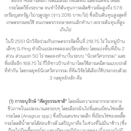
ต้องหาซื้อสารเคมีกำจัดแมลงมาใช้ฉีดพ่น แต่ยิ่งฉีดพ่น เพลี้ย
กระโดดก็ยิ่งระบาด จนทำให้ต้นทุนการผลิตข้าวเพิ่มสูงถึง 57.6
เหรียญสหรัฐ/ไร่/ฤดูปลูก (ราว 2016 บาท/ไร่) ซึ่งเป็นต้นทุนสูงสุดที่
เกษตรกรเคยใช้ จนเกษตรกรหลายคนเลิกทำนา เพราะต้นทุนที่สูง
เกินไป
ในปี 2551 นักวิจัยร่วมกับเกษตรกรจัดพื้นที่ 218.75 ไร่ ในหมู่บ้าน
เล็กๆ Si Ping ทำเป็นแปลงทดลองเปรียบเทียบ โดยแบ่งพื้นที่เป็น 2
ส่วน ส่วนแรก 50 ไร่ ทดลองทำนาในระบบ “นิเวศวิศวกรรม” และ
ที่เหลืออีก 168.75 ไร่ ก็ให้ชาวบ้านทำนาโดยใช้สารเคมีตามแบบปกติ
ที่ทำกัน โดยกลยุทธ์นิเวศวิศวกรรม ที่ทีมวิจัยได้เลือกใช้ประกอบด้วย
3 กลยุทธ์หลัก คือ
(1) การอนุรักษ์ “ศัตรูธรรมชาติ”
โดยเพิ่มความหลากหลายทาง
ชีวภาพในแปลงนาและรอบๆ โดยเลือกเน้นไปที่แตนเบียนไข่เพลี้ย
กระโดด (Anagrus spp.) ซึ่งเป็นแตนขนาดเล็ก ที่เบียนไข่ของเพลี้ย
กระโดดสีน้ำตาลได้ค่อนข้างดี แต่ปัญหาคือ ในช่วงที่ไม่มีนาข้าว (ซึ่ง
ก็จะไม่มีเพลี้ยกระโด) แตนเบียนจะมีจำนวนลดลง เนื่องจากไม่มี