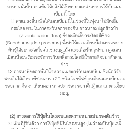
อาหาร ดังนั้น ทางทีมวิจัยจึงได้ศึกษาหาแหล่งอาหารให้กับแตน
เบียนนี้ โดย
1.1 หาแมลงอื่น เพื่อให้แตนเบียนนี้ในช่วงที่ในทุ่งนาไม่มีเพลี้ย
กระโดด เช่น ในภาคตะวันออกของจีน ชาวนาจะปลูกข้าวป่า
(Zizania caduciflora) ซึ่งจะมีเพลี้ยกระโดดสีเขียว
(Saccharosydne procerus) ซึ่งทำให้แตนเบียนนี้สามารถขยาย
พันธุ์ได้อย่างต่อเนื่องในช่วงฤดูแล้ง และเมื่อเข้าฤดูทำนา ฝูงแตน
เบียนนี้จะพร้อมจะจัดการกับเพลี้ยกระโดดสีน้ำตาลที่จะมาทำลาย
ข้าว
1.2 การหาพืชดอกที่ให้น้ำหวานเนคตาร์กับแตนเบียน ซึ่งนักวิจัย
ชาวจีนได้ศึกษาพืชดอกกว่า 20 ชนิด โดยพืชที่ดูเหมือนแตนเบียนจะ
ชอบมาก คือ งา เทียนดอก หางปลาช่อน ชบา ตีนตุ๊กแก และกรเจี๊ยบ
มอญ
(2) การลดการใช้ปุ๋ยไนโตรเจนและความหนาแน่นของต้นข้าว
2.1 เป็นที่รู้กันดีว่า การใช้ปุ๋ยที่มีไนโตรเจนสูง (ไม่ว่าจะเป็นปุ๋ยเคมีี