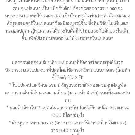
เจริญเติบโตเป็นตัวเต็มวัยในหญ้าแฝกได้ ดังนั้น การปลูกหญ้าแฝก
รอบๆ แปลงนา เป็น “พืชกับดัก” ก็จะช่วยลดการระบาดของ
หนอนกอ และทำให้ลดความจำเป็นในการฉีดพ่นสารกำจัดแมลงลง
ศัตรูธรรมชาติในแปลงนาก็จะมีสมบูรณ์ขึ้น ซึ่งทีมวิจัย ไม่เพียงแต่
ทดลองปลูกหญ้าแฝก แต่ได้วางกับดักฟีโรโมนและกับดักแสงไฟเพิ่ม
ขึ้น เพื่อใช้ล่อหนอนกอ ไม่ให้ไประบาดในแปลงนา
ผลการทดลองเปรียบเทียบแปลงนาที่จัดการโดยกลยุทธ์นิเวศ
วิศวกรรมและแปลงนาที่ปลูกโดยใช้สารเคมีตามแบบเกษตร (โดยทำ
ซ้ำติดต่อกัน 3 ปี)
* ในแปลงนิเวศวิศวกรรม มีศัตรูธรรมชาติที่คอยควบคุมศัตรูพืช
มากกว่า เช่น มีจำนวนแตนเบียน (มากกว่า 4 เท่า) รวมทั้งแมลงปอ
กบ
* ผลผลิตข้าวใน 2 แปลงไม่แตกต่างกัน โดยได้ข้าวเปลือกประมาณ
1600 กิโลกรัม/ไร่
* ต้นทุนการทำนาลดลง (จากการลดการใช้สารเคมีกำจัดแมลง)
ราว 840 บาท/ไร่