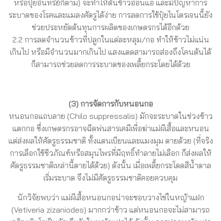
หรือปุ๋ยอินทรีย์ก็ตาม) จะทำให้ต้นข้าวอ่อนแอ และมีปัญหาการ
ระบาดของโรคและแมลงศัตรูได้ง่าย การลดการใช้ปุ๋ยไนโตรเจนนี้ยัง
ช่วยประหยัดต้นทุนการผลิตของเกษตรกรได้อีกด้วย
2.2 การลดจำนวนข้าวที่ปลูกในแต่ละหลุม/กอ ทำให้ข้าวไม่แน่น
เกินไป หรือมีจำนวนมากเกินไป แสงแดดสามารถส่องถึงโคนต้นได้
ก็สามารถช่วยลดการระบาดของเพลี้ยกระโดยได้ด้วย
(3) การจัดการกับหนอนกอ
หนอนกอแถบลาย (Chilo suppressalis) มักจะระบาดในช่วงข้าว
แตกกอ ซึ่งเกษตรกรอาจฉีดพ่นสารเคมีเพื่อฆ่าแม่ผีเสื้อและหนอน
แต่ส่งผลให้ศัตรูธรรมชาติ ทั้งแตนเบียนและแมงมุม ตายด้วย (ที่จริง
การเลือกใช้ชีวภัณฑ์หรือสมุนไพรที่มีฤทธิ์ทำลายไม่เลือก ก็ส่งผลให้
ศัตรูธรรมชาติเหล่านี้ตายได้ด้วย) ดังนั้น เมื่อเพลี้ยกระโดดสีน้ำตาล
เริ่มระบาด จึงไม่มีศัตรูธรรมชาติคอยควบคุม
นักวิจัยพบว่า แม่ผีเสื้อหนอนกอน่าจะชอบวางไข่ในหญ้าแฝก
(Vetiveria zizaniodes) มากกว่าข้าว แต่หนอนกอจะไม่สามารถ