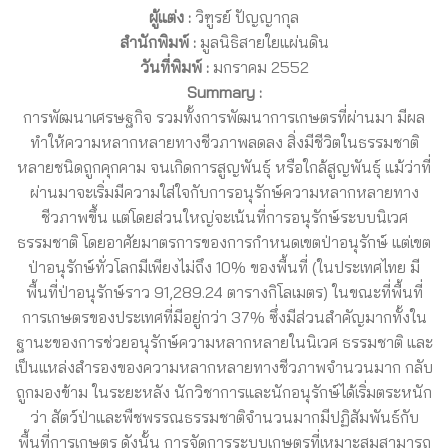
ผู้แต่ง :
วิฑูรย์ ปัญญากุล
สำนักพิมพ์ :
มูลนิธิสายใยแผ่นดิน
วันที่พิมพ์ :
มกราคม 2552
Summary :
การพัฒนาเศรษฐกิจ รวมทั้งการพัฒนาการเกษตรที่ผ่านมา มีผล
ทำให้ความหลากหลายทางชีวภาพลดลง สิ่งมีชีวิตในธรรมชาติ
หลายชนิดถูกคุกคาม จนเกิดการสูญพันธุ์ หรือใกล้สูญพันธุ์ แม้ว่าที่
ผ่านมาจะเริ่มมีความใส่ใจกับการอนุรักษ์ความหลากหลายทาง
ชีวภาพขึ้น แต่โดยส่วนใหญ่จะเน้นที่การอนุรักษ์ระบบนิเวศ
ธรรมชาติ โดยอาศัยมาตรการของการกำหนดเขตป่าอนุรักษ์ แต่เขต
ป่าอนุรักษ์ทั่วโลกมีเพียงไม่ถึง 10% ของพื้นที่ (ในประเทศไทย มี
พื้นที่ป่าอนุรักษ์ราว 91,289.24 ตารางกิโลเมตร) ในขณะที่พื้นที่
การเกษตรของประเทศที่มีอยู่กว่า 37% ซึ่งมีส่วนสำคัญมากทั้งใน
ฐานะของการช่วยอนุรักษ์ความหลากหลายในนิเวศ ธรรมชาติ และ
เป็นแหล่งสำรองของความหลากหลายทางชีวภาพจำนวนมาก กลับ
ถูกมองข้าม ในระยะหลัง นักวิชาการและนักอนุรักษ์ได้เริ่มตระหนัก
ว่า สัตว์ป่าและพืชพรรณธรรมชาติจำนวนมากมีปฏิสัมพันธ์กับ
พื้นที่การเกษตร ดังนั้น การจัดการระบบเกษตรที่เหมาะสมสามารถ