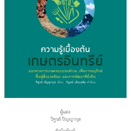
ผู้แต่ง:
วิฑูรย์ ปัญญากุล
สำนักพิมพ์: