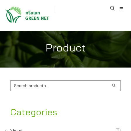
Product
ค้นหา:
Categories
(6)
Food