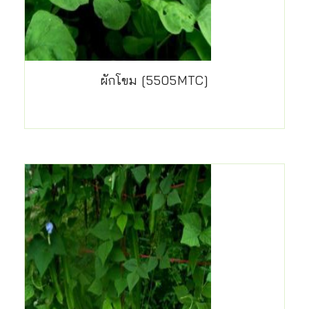
ผักโขม [5505MTC]