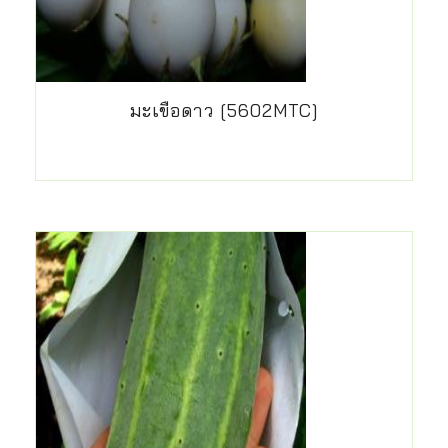
มะเขือดาว [5602MTC]