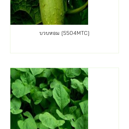
บวบหอม [5504MTC]