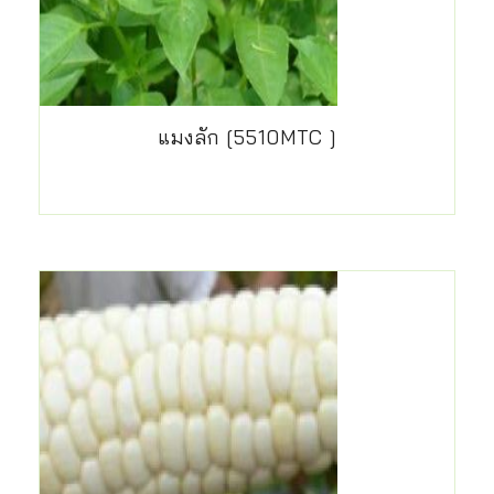
แมงลัก [5510MTC ]