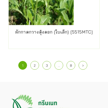
ผักกาดกวางตุ้งดอก (ใบเล็ก) [5515MTC]
1
2
3
…
8