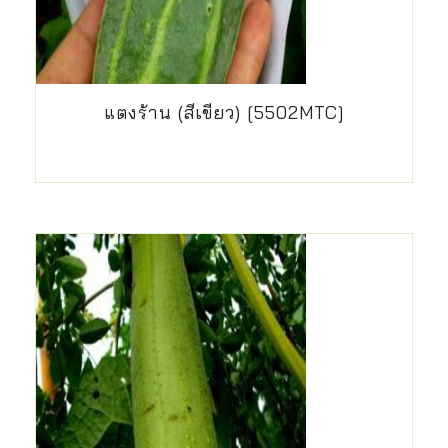
แตงร้าน (สีเขียว) [5502MTC]