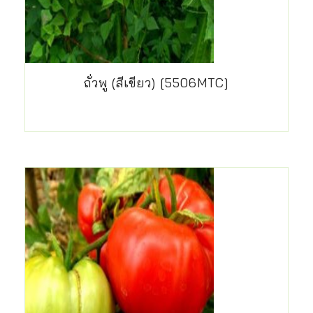
ถั่วพู (สีเขียว) [5506MTC]