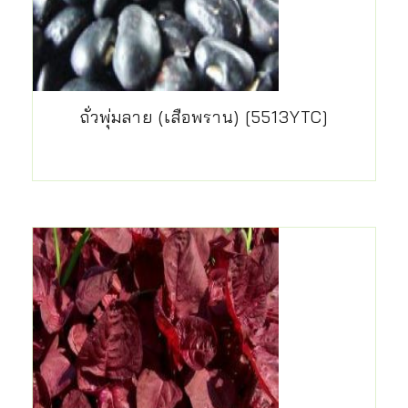
ถั่วพุ่มลาย (เสือพราน) [5513YTC]