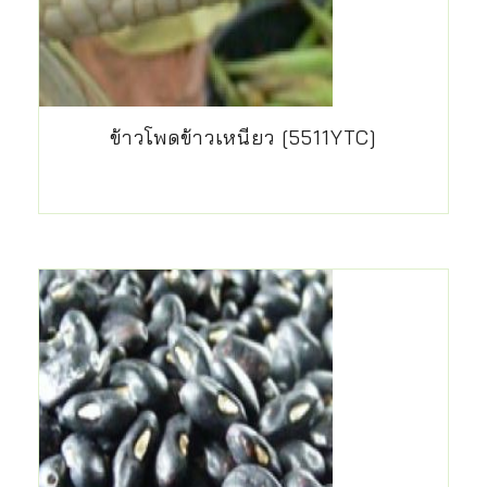
ข้าวโพดข้าวเหนียว [5511YTC]