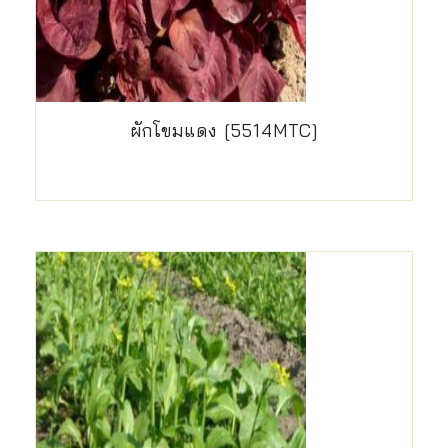
ผักโขมแดง [5514MTC]