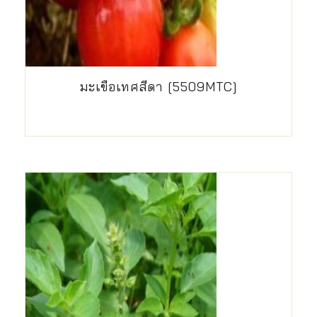
มะเขือเทศสีดา [5509MTC]