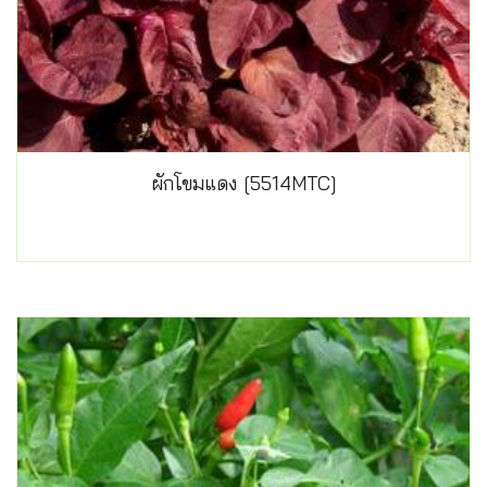
ผักโขมแดง [5514MTC]