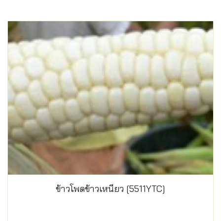
ข้าวโพดข้าวเหนียว [5511YTC]