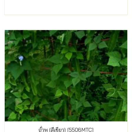
ถั่วพู (สีเขียว) [5506MTC]