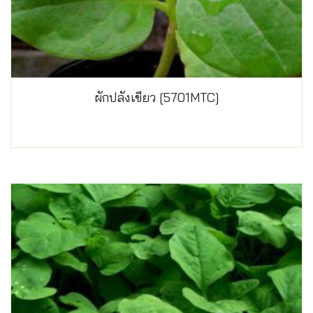
ผักปลังเขียว [5701MTC]