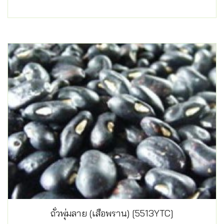
ถั่วพุ่มลาย (เสือพราน) [5513YTC]