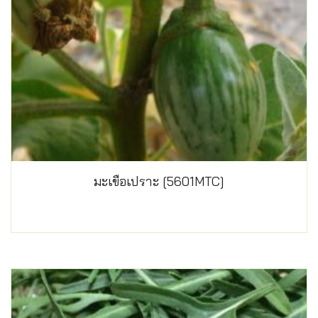
มะเขือเปราะ [5601MTC]