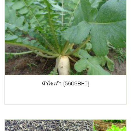
หัวไชเท้า [5609BHT]