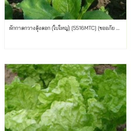
ผักกาดกวางตุ้งดอก (ใบใหญ่) [5516MTC] (ขออภัย สินค้าหมด)