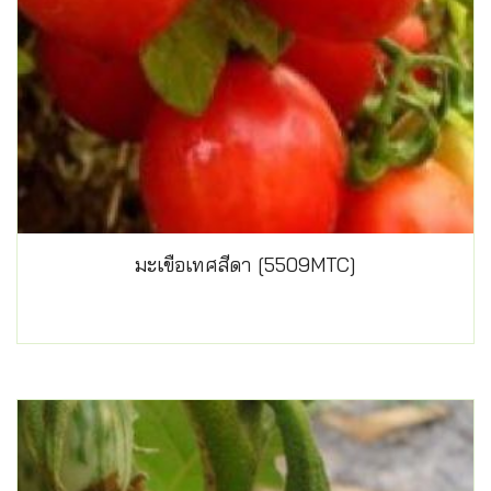
มะเขือเทศสีดา [5509MTC]