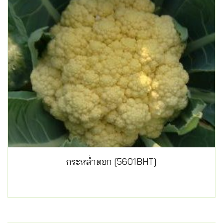
กระหล่ำดอก [5601BHT]