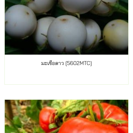
มะเขือดาว [5602MTC]