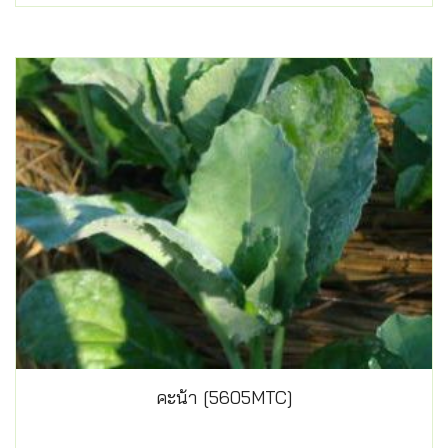
คะน้า [5605MTC]