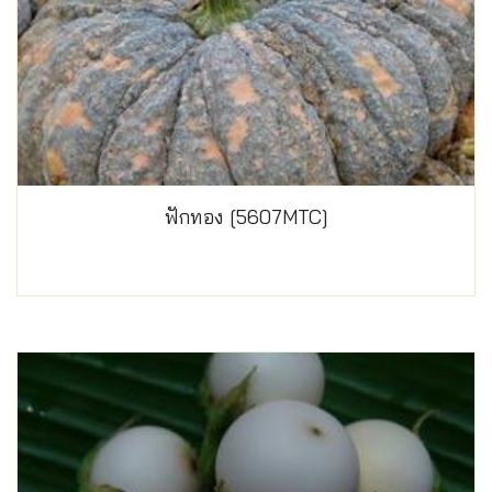
ฟักทอง [5607MTC]