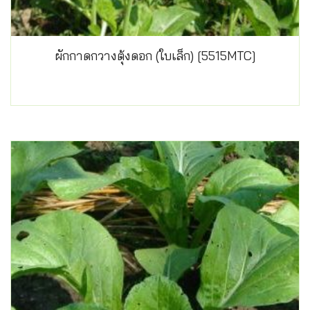
ผักกาดกวางตุ้งดอก (ใบเล็ก) [5515MTC]