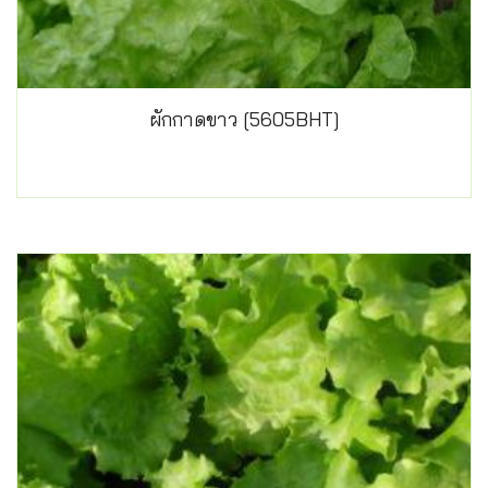
ผักกาดขาว [5605BHT]