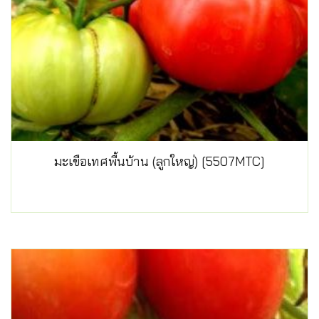
มะเขือเทศพื้นบ้าน (ลูกใหญ่) [5507MTC]