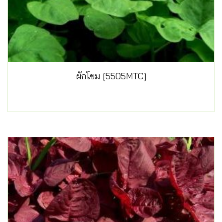
ผักโขม [5505MTC]