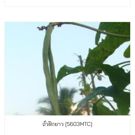
ถั่วฝักยาว [5603MTC]