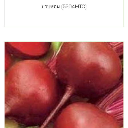
บวบหอม [5504MTC]