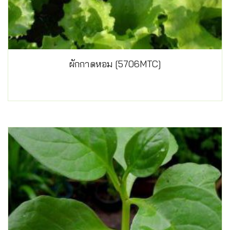
ผักกาดหอม [5706MTC]