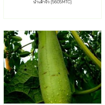
น้ำเต้าจิ๋ว [5605MTC]