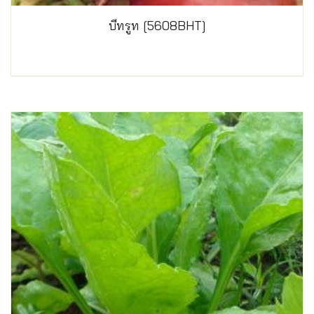
บีทรูท [5608BHT]