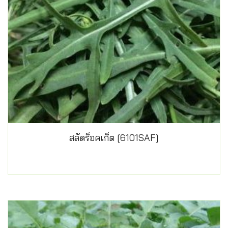
สลัดร็อคเก็ต [6101SAF]