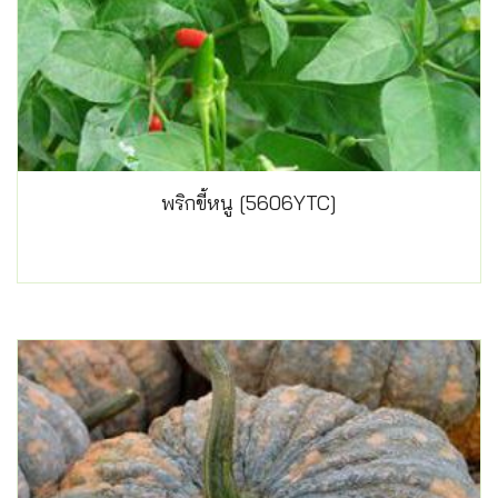
พริกขี้หนู [5606YTC]