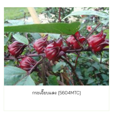
กระเจี๊ยบแดง [5604MTC]