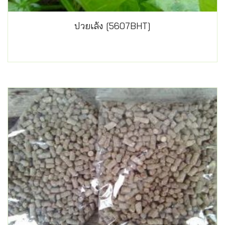
ปวยเล้ง [5607BHT]