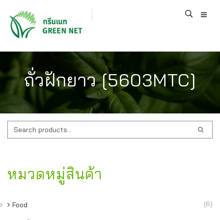
ถั่วฝักยาว [5603MTC]
ค้นหา:
หมวดหมู่สินค้า
(6)
Food