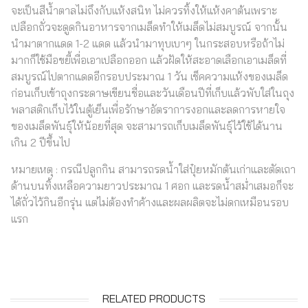
จะเป็นสีน้ำตาลไม่ถึงกับแห้งสนิท ไม่ควรทิ้งให้แห้งคาต้นเพราะ
เปลือกถั่วจะดูดกินอาหารจากเมล็ดทำให้เมล็ดไม่สมบูรณ์ จากนั้น
นำมาตากแดด 1-2 แดด แล้วนำมาทุบเบาๆ ในกระสอบหรือถ้าไม่
มากก็ใช้มือขยี้เพื่อเอาเปลือกออก แล้วฝัดให้สะอาดเลือกเอาเมล็ดที่
สมบูรณ์ไปตากแดดอีกรอบประมาณ 1 วัน เช็คความแห้งของเมล็ด
ก่อนเก็บเข้าถุงกระดาษเขียนชื่อและวันเดือนปีที่เก็บแล้วพับใส่ในถุง
พลาสติกเก็บไว้ในตู้เย็นเพื่อรักษาอัตราการงอกและลดการหายใจ
ของเมล็ดพันธุ์ให้น้อยที่สุด จะสามารถเก็บเมล็ดพันธุ์ไว้ใช้ได้นาน
เกิน 2 ปีขึ้นไป
หมายเหตุ : กรณีปลูกกิน สามารถรดน้ำใส่ปุ๋ยหมักต้นเก่าและตัดเถา
ด้านบนทิ้งเหลือความยาวประมาณ 1 ศอก และรดน้ำสม่ำเสมอก็จะ
ได้ถั่วไว้กินอีกรุ่น แต่ไม่ต้องทำค้างและผลผลิตจะไม่ดกเหมือนรอบ
แรก
RELATED PRODUCTS