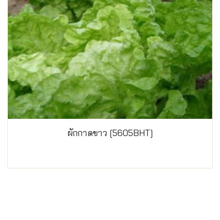
ผักกาดขาว [5605BHT]