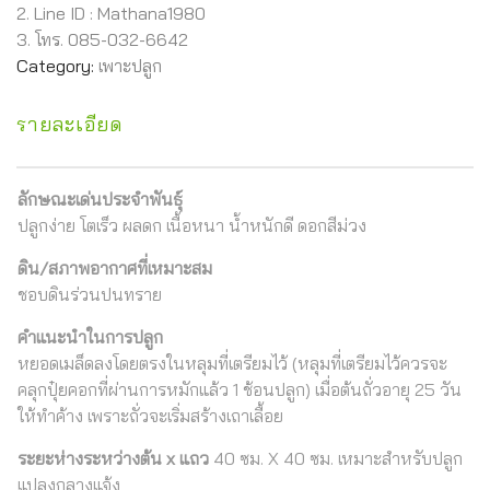
2. Line ID : Mathana1980
3. โทร. 085-032-6642
Category:
เพาะปลูก
รายละเอียด
ลักษณะเด่นประจำพันธุ์
ปลูกง่าย โตเร็ว ผลดก เนื้อหนา น้ำหนักดี ดอกสีม่วง
ดิน/สภาพอากาศที่เหมาะสม
ชอบดินร่วนปนทราย
คำแนะนำในการปลูก
หยอดเมล็ดลงโดยตรงในหลุมที่เตรียมไว้ (หลุมที่เตรียมไว้ควรจะ
คลุกปุ๋ยคอกที่ผ่านการหมักแล้ว 1 ช้อนปลูก) เมื่อต้นถั่วอายุ 25 วัน
ให้ทำค้าง เพราะถั่วจะเริ่มสร้างเถาเลื้อย
ระยะห่างระหว่างต้น x แถว
40 ซม. X 40 ซม. เหมาะสำหรับปลูก
แปลงกลางแจ้ง