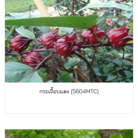
กระเจี๊ยบแดง [5604MTC]