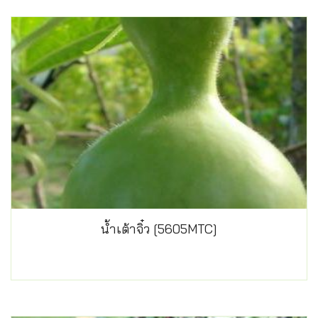
น้ำเต้าจิ๋ว [5605MTC]