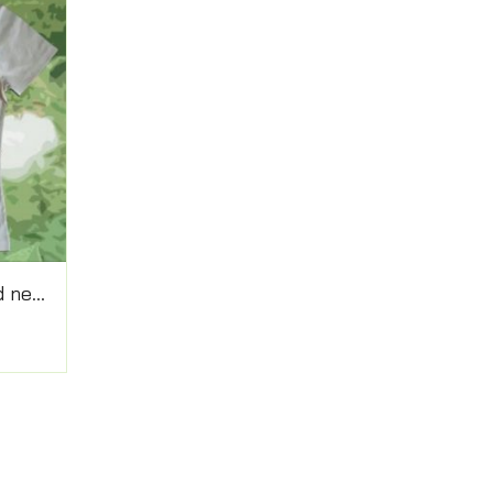
Women’s T-shirts Round neck