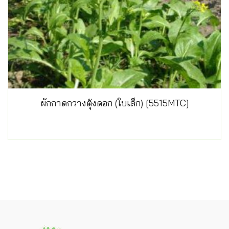
ผักกาดกวางตุ้งดอก (ใบเล็ก) [5515MTC]