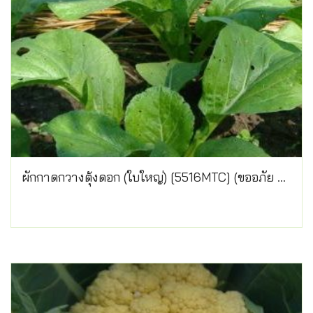
ผักกาดกวางตุ้งดอก (ใบใหญ่) [5516MTC] (ขออภัย สินค้าหมด)