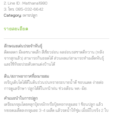
2. Line ID : Mathana1980
3. โทร. 085-032-6642
Category:
เพาะปลูก
รายละเอียด
ลักษณะเด่นประจำพันธุ์
ติดผลดก มีผลขนาดเล็ก สีเขียวอ่อน ผลอ่อนรสชาตดีหวาน (หลัง
จากสุกแล้ว) สามารถกินยอดได้ ส่วนผลแก่สามารถทำเมล็ดพันธุ์
และใช้ห้อยประดับตกแต่งบ้านได้
ดิน/สภาพอากาศที่เหมาะสม
เจริญเติบโตได้ดีในดินร่วนปนทรายระบายน้ำดี ชอบแดด ง่ายต่อ
การดูแลรักษา ปลูกได้ดีในหน้าฝน ช่วงเดือน พค.-มิย.
คำแนะนำในการปลูก
เตรียมหลุมโดยคลุกปุ๋ยหมักหรือปุ๋ยคอกหลุมละ 1 ช้อนปลูก แล้ว
หยอดเมล็ดลงหลุมละ 3-4 เมล็ด แล้วรดน้ำให้ชุ่ม เมื่อมีใบจริง 2 ใบ