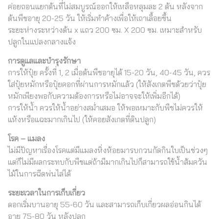
ค่อยถอนแยกต้นที่ไม่สมบูรณ์ออกให้เหลือหลุมละ 2 ต้น หลังจาก
ต้นพืชอายุ 20-25 วัน ให้เริ่มทำค้างเพื่อให้เถาเลื้อยขึ้น
ระยะห่างระหว่างต้น x แถว 200 ซม. X 200 ซม. เหมาะสำหรับ
ปลูกในแปลงกลางแจ้ง
การดูแลและบำรุงรักษา
การให้ปุ๋ย ครั้งที่ 1, 2 เมื่อต้นพืชอายุได้ 15-20 วัน, 40-45 วัน, ควร
ใส่ปุ๋ยหมักหรือปุ๋ยคอกที่ผ่านการหมักแล้ว (ให้สังเกตพืชด้วยว่าปุ๋ย
หมักเพียงพอกับความต้องการหรือไม่อาจจะให้เพิ่มอีกได้)
การให้น้ำ ควรให้น้ำอย่างสม่ำเสมอ ให้พอเหมาะกับพืชไม่ควรให้
แห้งหรือแฉะมากเกินไป (ให้คอยสังเกตที่ดินปลูก)
โรค – แมลง
ไม่มีปัญหาเรื่องโรคแต่มีแมลงหิ่งห้อยมารบกวนกัดกินใบเป็นช่วงๆ
แต่ก็ไม่มีผลกระทบกับพืชแต่ถ้ามีมากเกินไปก็สามารถใช้น้ำส้มควัน
ไม้ในการฉีดพ่นไล่ได้
ระยะเวลาในการเก็บเกี่ยว
ดอกเริ่มบานอายุ 55-60 วัน และสามารถเก็บเกี่ยวผลอ่อนกินได้
อายุ 75-80 วัน หลังปลูก