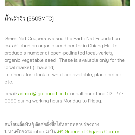
น้ำเต้าจิ๋ว [5605MTC]
Green Net Cooperative and the Earth Net Foundation
established an organic seed center in Chiang Mai to
produce a number of open-pollinated local-variety
organic vegetable seed. These is available only for the
local market (Thailand).
To check for stock of what are available, place orders,
etc.
email:
admin @ greennet.or.th
or call our office 02- 277-
9380 during working hours Monday to Friday.
สนใจเมล็ดพันธุ์ ติดต่อสั่งซื้อได้หลากหลายช่องทาง
1. ทางข้อความ inbox มาใน
เพจ Greennet Organic Center