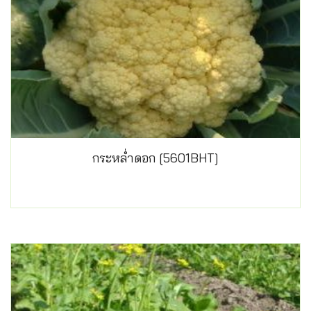
กระหล่ำดอก [5601BHT]