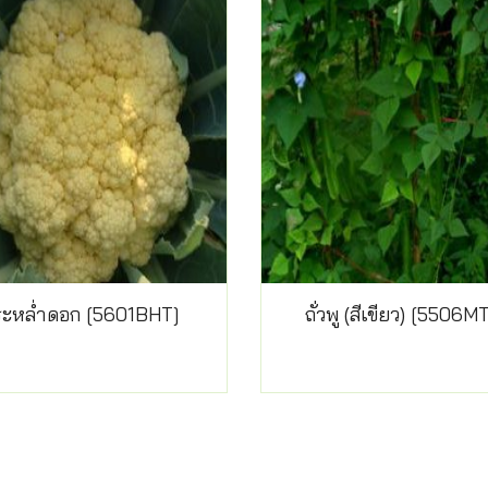
ระหล่ำดอก [5601BHT]
ถั่วพู (สีเขียว) [5506M