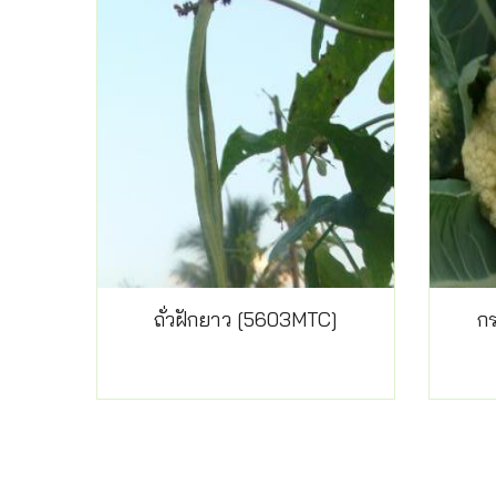
ถั่วฝักยาว [5603MTC]
ก