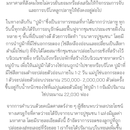
มหาศาลที่สังคมไทยไม่ควรยินยอมหรือส่งเสริมให้กิจกรรมการจับ
และการบริโภคลูกปลาทูให้ยังคงอยู่ต่อไป
ในทางกลับกัน “ปูม้า”ซึ่งเป็นอาหารทะเลที่หาได้ยากกว่าปลาทู ทุก
วันนี้ทุกกลับได้รับการอนุรักษ์และฟื้นฟูจากชุมชนประมงชายฝั่งใน
หลาย ๆ พื้นที่เป็นอย่างดี ด้วยการจัดทำ “ธนาคารปูชุมชน” โดยมี
การนำปูม้าที่มีไข่นอกกระดอง (ไข่สีเหลืองอ่อนและเปลี่ยนเป็นสีเทา
ดำเมื่อไข่แก่) ที่จับได้โดยสมาชิกชุมชนมาปล่อยในกระชังที่สร้างไว้
บริเวณชายฝั่ง หรือในถังหรือบ่อพักที่สร้างไว้บริเวณชายหาดหน้า
หมู่บ้าน เพื่อให้แม่ปูม้าได้วางไข่ก่อนถูกนำไปขายหรือบริโภค ปูม้าที่
มีไข่สีเทาอมดำจะปล่อยตัวอ่อนภายใน 1-2 วัน แม่ปูไข่นอกกระดอง
1 ตัวจะปล่อยตัวอ่อนประมาณ 250,000- 2,000,000 ตัวต่อครั้ง
ขึ้นอยู่กับน้ำหนักของไข่ที่แม่ปูแต่ละตัวมีอยู่ ไข่ปูม้า 1 กรัมมีปริมาณ
ไข่ประมาณ 22,030 ฟอง
จากการคำนวนด้วยคณิตศาสตร์ง่าย ๆ ผู้เขียนพบว่าผลประโยชน์
ทางเศรฐกิจที่คาดว่าจะได้รับจากธนาคารปูชุมชน 1 แห่งมีมูลค่า
มหาศาล โดยมีรายละเอียดดังนี้ ถ้าอัตราการรอดของลูกปูที่ถูก
ปล่อยลงสู่ทะเลอยู่ที่ร้อยละ 1 เราก็จะได้ปริมาณปูในทะเลเพิ่มขึ้น