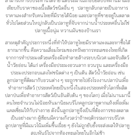
สามารถหารับประทานได้ง่าย แต่ประมาณเกือบยี่สิบปีที่ผ่านมาเมื่อ
เทียบกับราคาของเนื้อสัตว์ชนิดอื่น ๆ ปลาทูกลับกลายเป็นอาหาร
ราคาแพงสำหรับคนไทยที่มีรายได้น้อย และปลาทูที่ขายอยู่ในตลาด
ทั่วไปโดยส่วนใหญ่กลับเป็นปลาทูที่จับจากน่านน้ำประเทศอื่นไม่ใช่
ปลาทูเนื้อนุ่ม หวานมันของบ้านเรา
สาเหตุสำคัญประการหนึ่งที่ทำให้ปลาทูไทยมีราคาแพงและหาซื้อได้
ยากมากขึ้น คือความเสื่อมโทรมของทรัพยากรทะเลของไทยที่เกิด
จากการทำประมงด้วยเครื่องมือทำลายล้างระบบนิเวศ และจับสัตว์
น้ำวัยอ่อน ได้แก่ เครื่องมือประมงอวนลาก อวนรุน และเครื่องมือ
ประมงประกอบแสงไฟชนิดต่าง ๆ เป็นต้น สัตว์น้ำวัยอ่อน เช่น
ลูกปลาทูที่ติดมากับอวนต่าง ๆ จะถูกขายไปยังโรงงานปลาป่นเพื่อ
ทำอาหารสัตว์ (ประเทศไทยเป็นหนึ่งในสองประเทศทั่วโลกที่ผลิต
ปลาป่นเพื่อทำอาหารสัตว์เป็นอันดับต้น ๆ ของโลก) เมื่อไม่นานมานี้
คนไทยจำนวนไม่น้อยหันมานิยมบริโภคลูกปลาทูตากแห้งเพื่อเพิ่ม
แคลเซี่ยมให้กับร่างกาย ดังนั้นลูกปลาทูจึงเป็นที่ต้องการของตลาด
เป็นอย่างมาก ผู้เขียนมีความกังวลว่าถ้าพฤติกรรมการบริโภค
ลูกปลาทูที่มีแนวโน้มเพิ่มขึ้นเรื่อย ๆ ยังไม่ถูกยับยั้งจะส่งผลให้ปลาทู
สูญพันธุ์ไปจากท้องทะเลไทยในอีกไม่ช้า