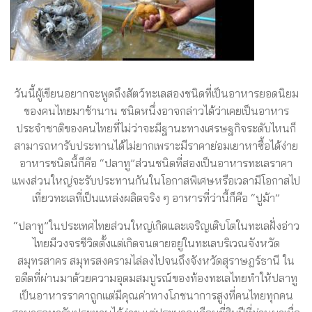
วันนี้ผู้เขียนอยากจะพูดถึงสัตว์ทะเลสองชนิดที่เป็นอาหารยอดนิยม
ของคนไทยมาช้านาน ชนิดหนึ่งอาจกล่าวได้ว่าเคยเป็นอาหาร
ประจำชาติของคนไทยที่ไม่ว่าจะมีฐานะทางเศรษฐกิจระดับไหนก็
สามารถหารับประทานได้ไม่ยากเพราะมีราคาย่อมเยาหาซื้อได้ง่าย
อาหารชนิดนี้ก็คือ “ปลาทู”ส่วนชนิดที่สองเป็นอาหารทะเลราคา
แพงส่วนใหญ่จะรับประทานกันในโอกาสพิเศษหรือเวลามีโอกาสไป
เที่ยวทะเลที่เป็นแหล่งผลิตจริง ๆ อาหารที่ว่านี้ก็คือ “ปูม้า”
“ปลาทู”ในประเทศไทยส่วนใหญ่เกิดและเจริญเติบโตในทะเลฝั่งอ่าว
ไทยมีวงจรชีวิตตั้งแต่เกิดจนตายอยู่ในทะเลบริเวณจังหวัด
สมุทรสาคร สมุทรสงครามไล่ลงไปจนถึงจังหวัดสุราษฎร์ธานี ใน
อดีตที่ผ่านมาด้วยความอุดมสมบูรณ์ของท้องทะเลไทยทำให้ปลาทู
เป็นอาหารราคาถูกแต่มีคุณค่าทางโภชนาการสูงที่คนไทยทุกคน