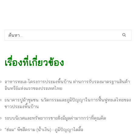
เรื่องที่เกี่ยวข้อง
อาหารทะเล-โครงการประมงพื้นบ้าน ผ่านการรับรองมาตรฐานสินค้า
อินทรีย์แห่งแรกของประเทศไทย
ธนาคารปูม้าชุมชน: นวัตกรรมและภูมิปัญญาในการฟื้นฟูทะเลไทยของ
ชาวประมงพื้นบ้าน
ระบบนิเวศและทรัพยากรชายฝั่งมีมูลค่ามากกว่าที่คุณคิด
“ฮ่อม” พืชสีคราม (น้ำเงิน) : ภูมิปัญญาไตลื้อ